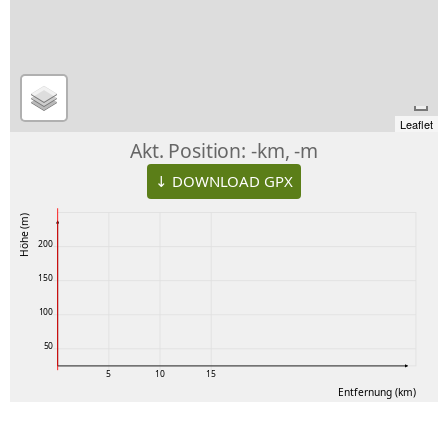
Leaflet
Akt. Position:
-km, -m
↓ DOWNLOAD GPX
Höhe (m)
200
150
100
50
5
10
15
Entfernung (km)