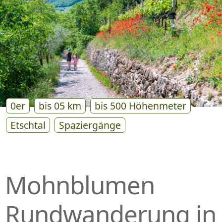
P
R
I
N
G
E
N
0er
bis 05 km
bis 500 Höhenmeter
Etschtal
Spaziergänge
Mohnblumen
Rundwanderung in