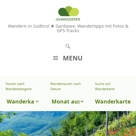
Wandern in Südtirol ✚ Gardasee: Wandertipps mit Fotos &
GPS-Tracks
S
u
MENU
c
Z
h
U
e
Touren nach
Wandertouren nach
Suche auf
Wandertouren
M
Wanderkategorie
Datum
Wanderkarte
n
I
nach
Touren
N
Wanderkarte
Datum
H
nach
A
Wanderkategorie
L
T
S