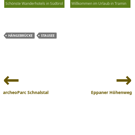
Schönste Wanderhotels in Südtirol
Willkommen im Urlaub in Tramin
HÄNGEBRÜCKE
STAUSEE
Beitrags-
Navigation
archeoParc Schnalstal
Eppaner Höhenweg