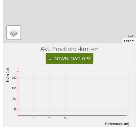
Leaflet
Akt. Position:
-km, -m
↓ DOWNLOAD GPX
Höhe (m)
200
150
100
50
5
10
15
Entfernung (km)