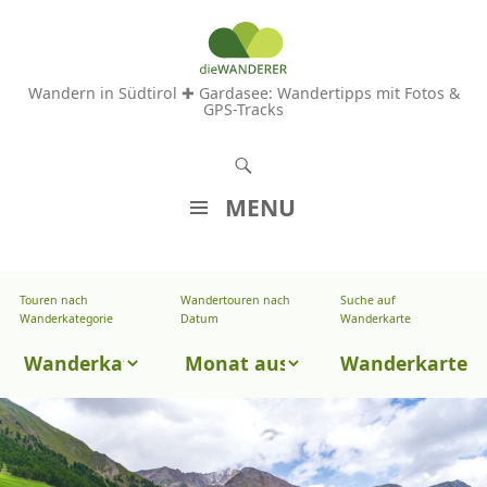
Wandern in Südtirol ✚ Gardasee: Wandertipps mit Fotos &
GPS-Tracks
S
u
MENU
c
Z
h
U
e
Touren nach
Wandertouren nach
Suche auf
Wandertouren
M
Wanderkategorie
Datum
Wanderkarte
n
I
nach
Touren
N
Wanderkarte
Datum
H
nach
A
Wanderkategorie
L
T
S