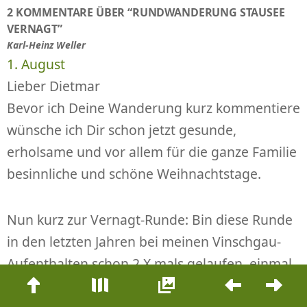
2 KOMMENTARE ÜBER “RUNDWANDERUNG STAUSEE
VERNAGT”
Karl-Heinz Weller
1. August
Lieber Dietmar
Bevor ich Deine Wanderung kurz kommentiere
wünsche ich Dir schon jetzt gesunde,
erholsame und vor allem für die ganze Familie
besinnliche und schöne Weihnachtstage.
Nun kurz zur Vernagt-Runde: Bin diese Runde
in den letzten Jahren bei meinen Vinschgau-
Aufenthalten schon 2 X mals gelaufen, einmal
Beitrags-
in der gleichen Weise wie Ihr, da war die 2.
Navigation