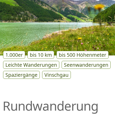
P
R
I
N
G
E
N
1.000er
bis 10 km
bis 500 Höhenmeter
Leichte Wanderungen
Seenwanderungen
Spaziergänge
Vinschgau
Rundwanderung