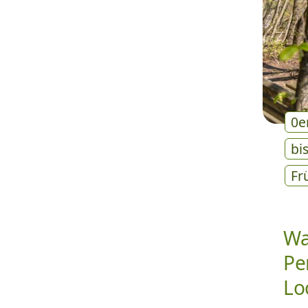
0e
bi
Fr
Wa
Pe
Lo