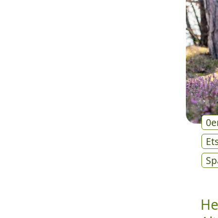
0e
Et
Sp
He