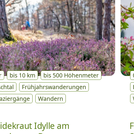
r
bis 10 km
bis 500 Höhenmeter
schtal
Frühjahrswanderungen
aziergänge
Wandern
idekraut Idylle am
F