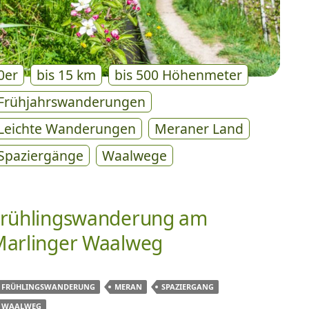
0er
bis 15 km
bis 500 Höhenmeter
Frühjahrswanderungen
Leichte Wanderungen
Meraner Land
Spaziergänge
Waalwege
rühlingswanderung am
arlinger Waalweg
FRÜHLINGSWANDERUNG
MERAN
SPAZIERGANG
WAALWEG