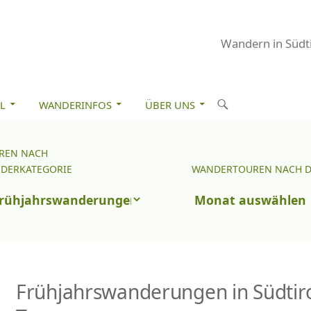
Wandern in Südti
M INHALT SPRINGEN
S
L
WANDERINFOS
ÜBER UNS
u
c
REN NACH
Wandertouren
h
DERKATEGORIE
WANDERTOUREN NACH 
nach
e
uren
Datum
n
ch
nderkategorie
Frühjahrswanderungen in Südtirol