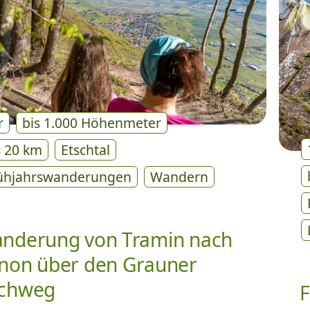
r
bis 1.000 Höhenmeter
s 20 km
Etschtal
ühjahrswanderungen
Wandern
nderung von Tramin nach
non über den Grauner
chweg
F