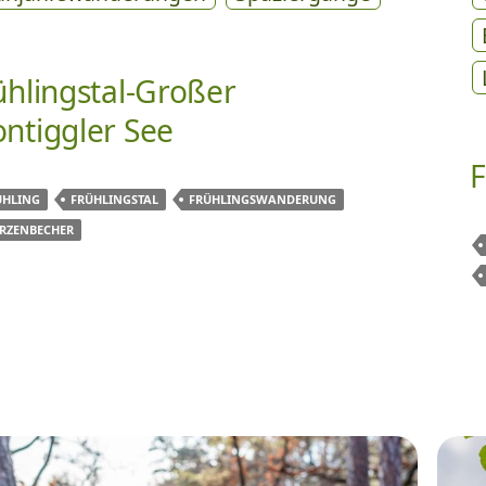
ühlingstal-Großer
ntiggler See
F
ÜHLING
FRÜHLINGSTAL
FRÜHLINGSWANDERUNG
RZENBECHER