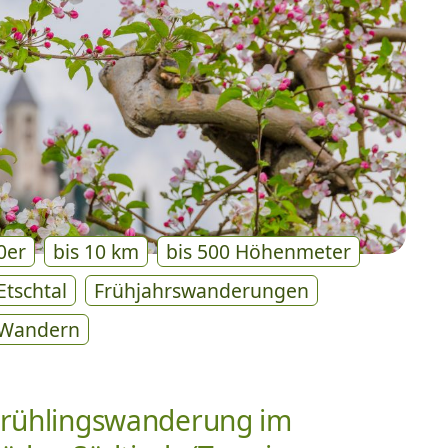
0er
bis 10 km
bis 500 Höhenmeter
Etschtal
Frühjahrswanderungen
Wandern
rühlingswanderung im