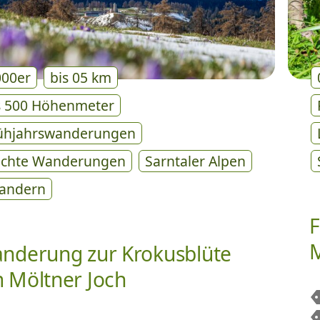
000er
bis 05 km
s 500 Höhenmeter
ühjahrswanderungen
ichte Wanderungen
Sarntaler Alpen
andern
F
M
nderung zur Krokusblüte
 Möltner Joch