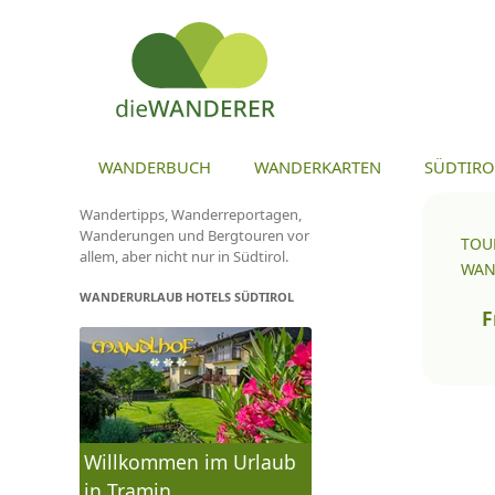
ZU
WANDERBUCH
WANDERKARTEN
SÜDTIRO
Wandertipps, Wanderreportagen,
Wanderungen und Bergtouren vor
TOU
allem, aber nicht nur in Südtirol.
WAN
WANDERURLAUB HOTELS SÜDTIROL
To
na
Wa
Willkommen im Urlaub
in Tramin