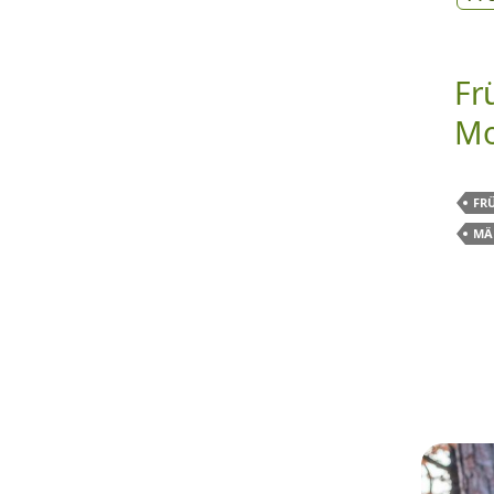
Fr
Mo
FR
MÄ