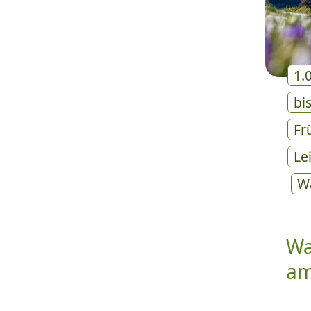
1.
bi
Fr
Le
W
Wa
am