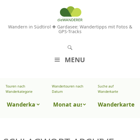
Wandern in Südtirol ✚ Gardasee: Wandertipps mit Fotos &
GPS-Tracks
S
u
MENU
c
Z
h
U
e
Touren nach
Wandertouren nach
Suche auf
Wandertouren
M
Wanderkategorie
Datum
Wanderkarte
n
I
nach
Touren
N
Wanderkarte
Datum
H
nach
A
Wanderkategorie
L
T
S