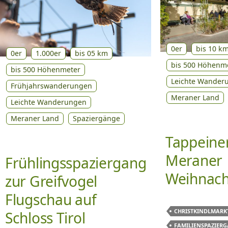
0er
bis 10 k
0er
1.000er
bis 05 km
bis 500 Höhenm
bis 500 Höhenmeter
Leichte Wander
Frühjahrswanderungen
Meraner Land
Leichte Wanderungen
Meraner Land
Spaziergänge
Tappeine
Meraner
Frühlingsspaziergang
Weihnach
zur Greifvogel
Flugschau auf
CHRISTKINDLMARK
Schloss Tirol
FAMILIENSPAZIER