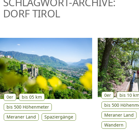
SCHLAGWORT-ARCHIVE:
P
DORF TIROL
R
I
N
G
E
N
0er
bis 10 k
0er
bis 05 km
bis 500 Höhenm
bis 500 Höhenmeter
Meraner Land
Meraner Land
Spaziergänge
Wandern