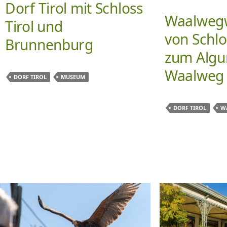
Dorf Tirol mit Schloss
Waalweg
Tirol und
von Schlo
Brunnenburg
zum Algu
Waalweg
DORF TIROL
MUSEUM
DORF TIROL
W