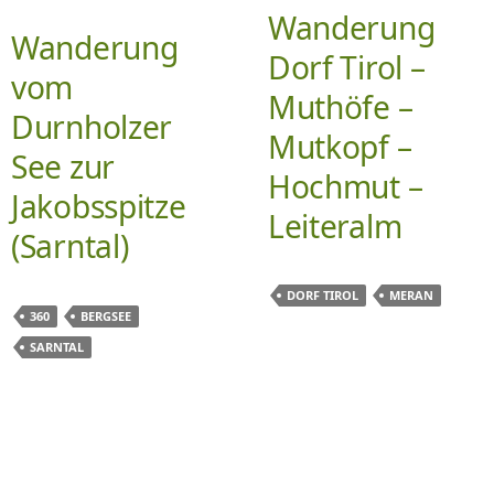
Wanderung
Wanderung
Dorf Tirol –
vom
Muthöfe –
Durnholzer
Mutkopf –
See zur
Hochmut –
Jakobsspitze
Leiteralm
(Sarntal)
DORF TIROL
MERAN
360
BERGSEE
SARNTAL