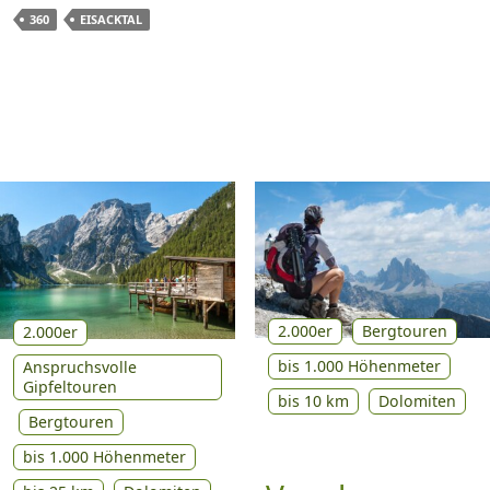
360
EISACKTAL
2.000er
Bergtouren
2.000er
bis 1.000 Höhenmeter
Anspruchsvolle
Gipfeltouren
bis 10 km
Dolomiten
Bergtouren
bis 1.000 Höhenmeter