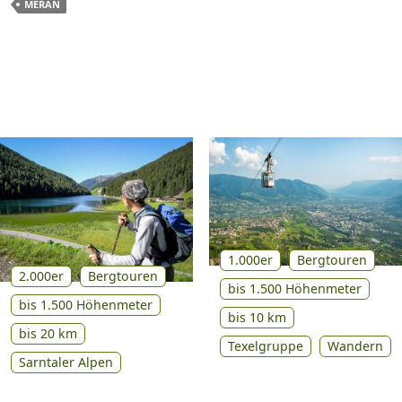
MERAN
1.000er
Bergtouren
2.000er
Bergtouren
bis 1.500 Höhenmeter
bis 1.500 Höhenmeter
bis 10 km
bis 20 km
Texelgruppe
Wandern
Sarntaler Alpen