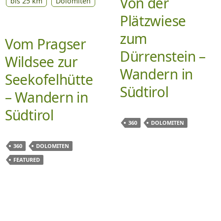
Von der
bis 25 km
Dolomiten
Plätzwiese
zum
Vom Pragser
Dürrenstein –
Wildsee zur
Wandern in
Seekofelhütte
Südtirol
– Wandern in
Südtirol
360
DOLOMITEN
360
DOLOMITEN
FEATURED