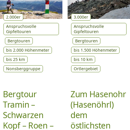
2.000er
3.000er
Anspruchsvolle
Anspruchsvolle
Gipfeltouren
Gipfeltouren
Bergtouren
Bergtouren
bis 2.000 Höhenmeter
bis 1.500 Höhenmeter
bis 25 km
bis 10 km
Nonsberggruppe
Ortlergebiet
Bergtour
Zum Hasenohr
Tramin –
(Hasenöhrl)
Schwarzen
dem
Kopf – Roen –
östlichsten