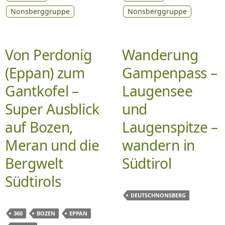
Nonsberggruppe
Nonsberggruppe
Von Perdonig
Wanderung
(Eppan) zum
Gampenpass –
Gantkofel –
Laugensee
Super Ausblick
und
auf Bozen,
Laugenspitze –
Meran und die
wandern in
Bergwelt
Südtirol
Südtirols
DEUTSCHNONSBERG
360
BOZEN
EPPAN