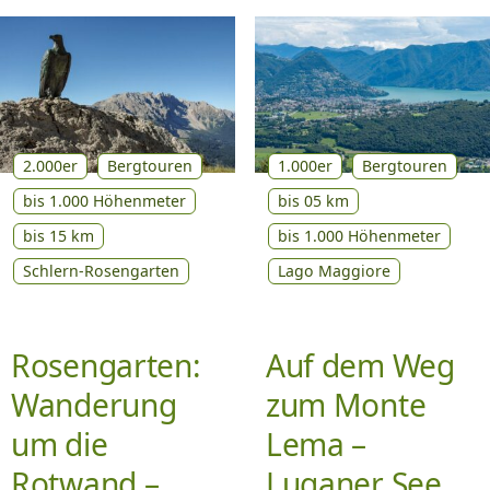
2.000er
Bergtouren
1.000er
Bergtouren
bis 1.000 Höhenmeter
bis 05 km
bis 15 km
bis 1.000 Höhenmeter
Schlern-Rosengarten
Lago Maggiore
Rosengarten:
Auf dem Weg
Wanderung
zum Monte
um die
Lema –
Rotwand –
Luganer See