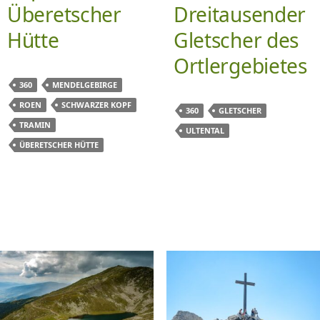
Überetscher
Dreitausender
Hütte
Gletscher des
Ortlergebietes
360
MENDELGEBIRGE
ROEN
SCHWARZER KOPF
360
GLETSCHER
TRAMIN
ULTENTAL
ÜBERETSCHER HÜTTE