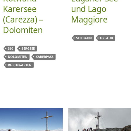
Karersee
und Lago
(Carezza) –
Maggiore
Dolomiten
SEILBAHN
URLAUB
360
BERGSEE
DOLOMITEN
KARERPASS
ROSENGARTEN