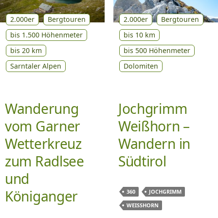
2.000er
Bergtouren
2.000er
Bergtouren
bis 1.500 Höhenmeter
bis 10 km
bis 20 km
bis 500 Höhenmeter
Sarntaler Alpen
Dolomiten
Wanderung
Jochgrimm
vom Garner
Weißhorn –
Wetterkreuz
Wandern in
zum Radlsee
Südtirol
und
Königanger
360
JOCHGRIMM
WEISSHORN