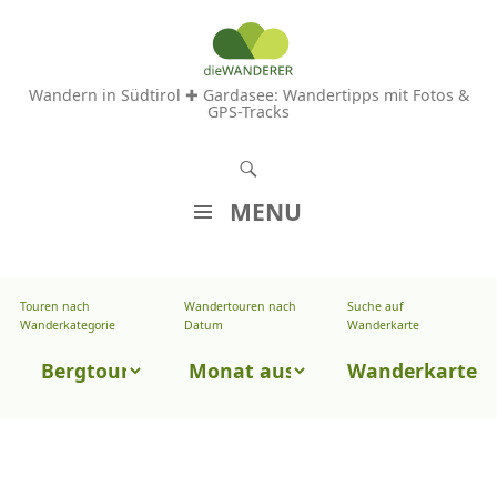
Wandern in Südtirol ✚ Gardasee: Wandertipps mit Fotos &
GPS-Tracks
S
u
MENU
c
Z
h
U
e
Touren nach
Wandertouren nach
Suche auf
Wandertouren
M
Wanderkategorie
Datum
Wanderkarte
n
I
nach
Touren
N
Wanderkarte
Datum
H
nach
A
Wanderkategorie
L
T
S