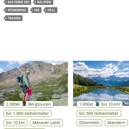
KALTERER SEE
KALTERN
RÖMERWEG
SEE
SÖLL
TRAMIN
2.000er
Bergtouren
1.000er
bis 10 km
bis 1.000 Höhenmeter
bis 500 Höhenmeter
bis 10 km
Meraner Land
Dolomiten
Wandern