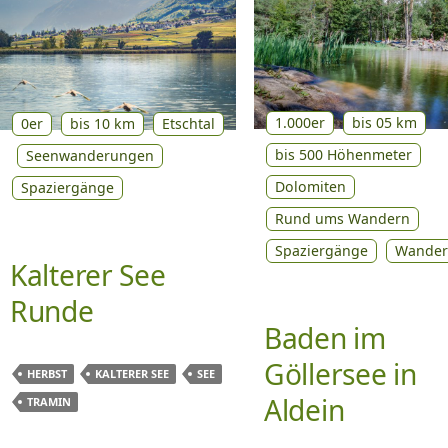
1.000er
bis 05 km
0er
bis 10 km
Etschtal
bis 500 Höhenmeter
Seenwanderungen
Dolomiten
Spaziergänge
Rund ums Wandern
Spaziergänge
Wande
Kalterer See
Runde
Baden im
Göllersee in
HERBST
KALTERER SEE
SEE
Aldein
TRAMIN