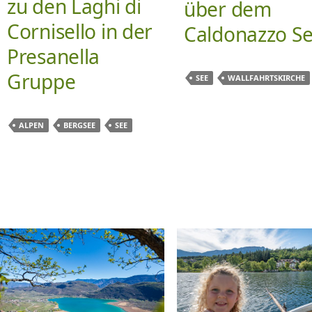
zu den Laghi di
über dem
Cornisello in der
Caldonazzo S
Presanella
Gruppe
SEE
WALLFAHRTSKIRCHE
ALPEN
BERGSEE
SEE