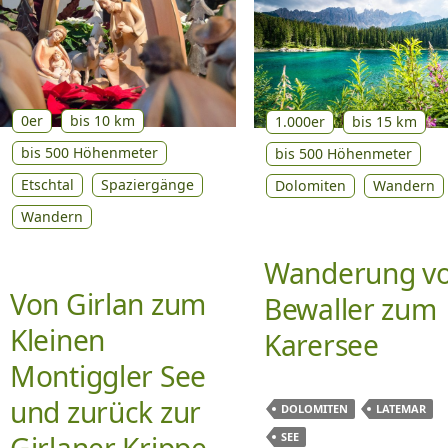
0er
bis 10 km
1.000er
bis 15 km
bis 500 Höhenmeter
bis 500 Höhenmeter
Etschtal
Spaziergänge
Dolomiten
Wandern
Wandern
Wanderung v
Von Girlan zum
Bewaller zum
Kleinen
Karersee
Montiggler See
und zurück zur
DOLOMITEN
LATEMAR
Girlaner Krippe
SEE