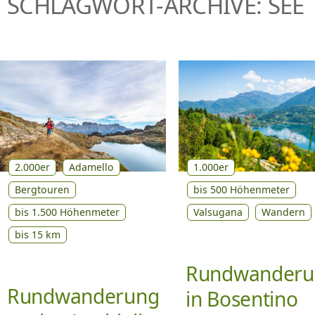
SCHLAGWORT-ARCHIVE: SEE
P
R
I
N
G
E
N
2.000er
Adamello
1.000er
Bergtouren
bis 500 Höhenmeter
bis 1.500 Höhenmeter
Valsugana
Wandern
bis 15 km
Rundwanderu
Rundwanderung
in Bosentino