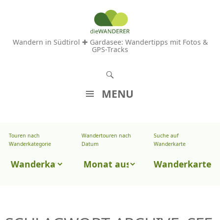
Wandern in Südtirol ✚ Gardasee: Wandertipps mit Fotos &
GPS-Tracks
S
u
MENU
c
Z
h
U
e
Touren nach
Wandertouren nach
Suche auf
Wandertouren
M
Wanderkategorie
Datum
Wanderkarte
n
I
nach
Touren
N
Wanderkarte
Datum
H
nach
A
Wanderkategorie
L
T
S