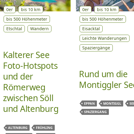
0er
bis 10 km
0er
bis 10 km
bis 500 Höhenmeter
bis 500 Höhenmeter
Eisacktal
Etschtal
Wandern
Leichte Wanderungen
Spaziergänge
Kalterer See
Foto-Hotspots
Rund um die
und der
Montiggler S
Römerweg
zwischen Söll
EPPAN
MONTIGGL
SE
und Altenburg
SPAZIERGANG
ALTENBURG
FRÜHLING