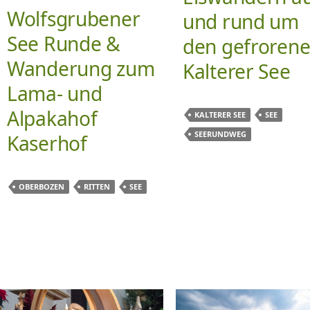
Wolfsgrubener
und rund um
See Runde &
den gefroren
Wanderung zum
Kalterer See
Lama- und
Alpakahof
KALTERER SEE
SEE
SEERUNDWEG
Kaserhof
OBERBOZEN
RITTEN
SEE