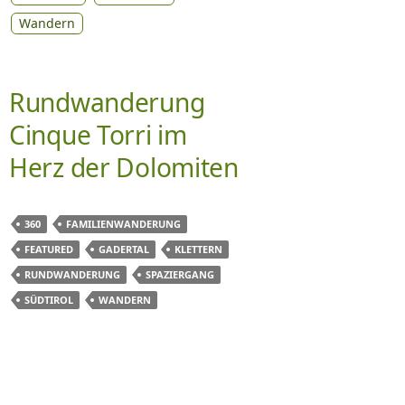
Wandern
Rundwanderung
Cinque Torri im
Herz der Dolomiten
360
FAMILIENWANDERUNG
FEATURED
GADERTAL
KLETTERN
RUNDWANDERUNG
SPAZIERGANG
SÜDTIROL
WANDERN