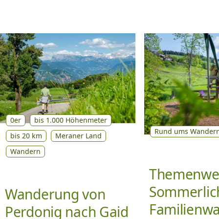
0er
bis 1.000 Höhenmeter
Rund ums Wander
bis 20 km
Meraner Land
Wandern
Themenwe
Sommerlic
Wanderung von
Familienw
Perdonig nach Gaid