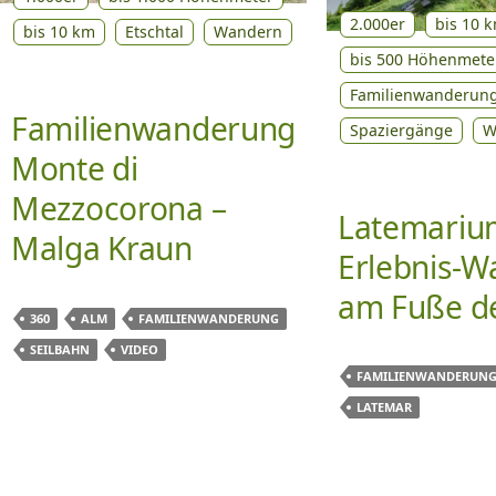
2.000er
bis 10 
bis 10 km
Etschtal
Wandern
bis 500 Höhenmete
Familienwanderun
Familienwanderung
Spaziergänge
W
Monte di
Mezzocorona –
Latemariu
Malga Kraun
Erlebnis-
am Fuße d
360
ALM
FAMILIENWANDERUNG
SEILBAHN
VIDEO
FAMILIENWANDERUN
LATEMAR