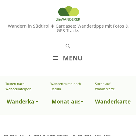
Wandern in Südtirol ✚ Gardasee: Wandertipps mit Fotos &
GPS-Tracks
S
u
MENU
c
Z
h
U
e
Touren nach
Wandertouren nach
Suche auf
Wandertouren
M
Wanderkategorie
Datum
Wanderkarte
n
I
nach
Touren
N
Wanderkarte
Datum
H
nach
A
Wanderkategorie
L
T
S