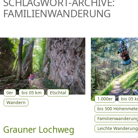
SCHLAGWORT-ARCHIVE:
P
FAMILIENWANDERUNG
R
I
N
G
E
N
0er
bis 05 km
Etschtal
1.000er
bis 05 
Wandern
bis 500 Höhenmete
Familienwanderun
Grauner Lochweg
Leichte Wanderun