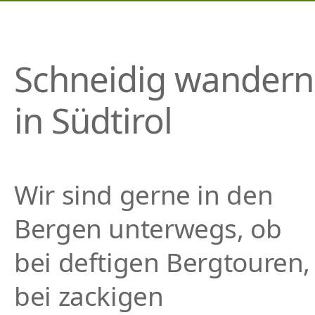
P
R
I
N
Schneidig wandern
G
E
in Südtirol
N
Wir sind gerne in den
Bergen unterwegs, ob
bei deftigen Bergtouren,
bei zackigen