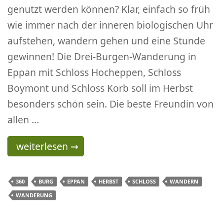
genutzt werden können? Klar, einfach so früh
wie immer nach der inneren biologischen Uhr
aufstehen, wandern gehen und eine Stunde
gewinnen! Die Drei-Burgen-Wanderung in
Eppan mit Schloss Hocheppen, Schloss
Boymont und Schloss Korb soll im Herbst
besonders schön sein. Die beste Freundin von
allen …
Schloss Hocheppan – Schloss Boymont – Schl
weiterlesen
→
360
BURG
EPPAN
HERBST
SCHLOSS
WANDERN
WANDERUNG