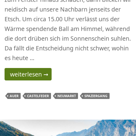
neidisch auf unsere Nachbarn jenseits der
Etsch. Um circa 15.00 Uhr verlässt uns der
Wärme spendende Ball am Himmel, während
die dort drüben sich im Sonnenschein suhlen.
Da fällt die Entscheidung nicht schwer, wohin
es heute …
Castelfeder ein Spaziergang zwischen Herbst
weiterlesen
→
AUER
CASTELFEDER
NEUMARKT
SPAZIERGANG