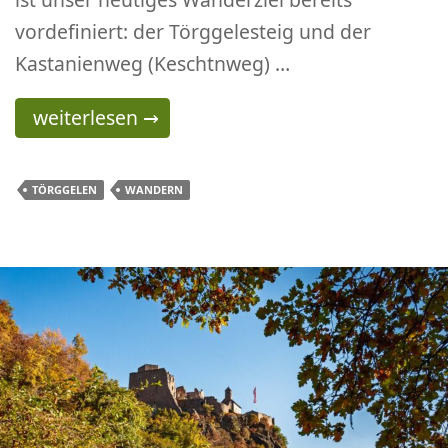
vordefiniert: der Törggelesteig und der
Kastanienweg (Keschtnweg) …
Törggelen am Villanderer Törggelesteig und
weiterlesen
→
TÖRGGELEN
WANDERN