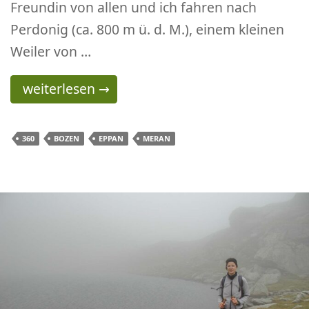
Freundin von allen und ich fahren nach
Perdonig (ca. 800 m ü. d. M.), einem kleinen
Weiler von …
Von Perdonig (Eppan) zum Gantkofel – Super 
weiterlesen
→
360
BOZEN
EPPAN
MERAN