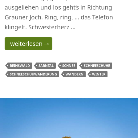
ausgeliehen und los geht’s in Richtung
Grauner Joch. Ring, ring, … das Telefon
klingelt. Schwesterherz …
Schneeschuhwandern in Südtirol – Reinswald 
weiterlesen
→
REINSWALD
SARNTAL
SCHNEE
SCHNEESCHUHE
SCHNEESCHUHWANDERUNG
WANDERN
WINTER