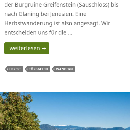
der Burgruine Greifenstein (Sauschloss) bis
nach Glaning bei Jenesien. Eine
Herbstwanderung ist also angesagt. Wir
entscheiden uns für die …
Herbstwanderung von Siebeneich über Schloss
weiterlesen
→
HERBST
TÖRGGELEN
WANDERN