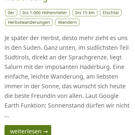
0er
bis 1.000 Höhenmeter
bis 15 km
Etschtal
Herbstwanderungen
Wandern
Je später der Herbst, desto mehr zieht es uns
in den Süden. Ganz unten, im südlichsten Teil
Südtirols, direkt an der Sprachgrenze, liegt
Salurn mit der imposanten Haderburg. Eine
einfache, leichte Wanderung, am liebsten
immer in der Sonne, das wünscht sich heute
die beste Freundin von allen. Laut Google
Earth Funktion: Sonnenstand dürfen wir nicht
…
Von Salurn nach Buchholz, zurück und hinau
weiterlesen
→