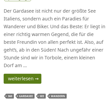
Der Gardasee ist nicht nur der größte See
Italiens, sondern auch ein Paradies für
Wanderer und Biker. Und das Beste: Er liegt in
einer richtig warmen Gegend, die für die
beste Freundin von allen perfekt ist. Also, auf
geht’s, ab in den Süden! Nach ungefähr einer
Stunde sind wir in Torbole, einem kleinen
Dorf am …
Panoramaweg Busatte – Tempesta am Ufer de
weiterlesen
→
360
GARDASEE
SEE
WANDERN