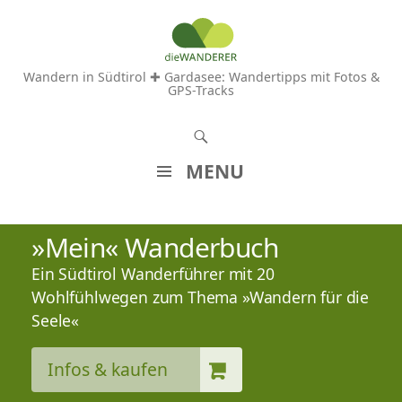
Wandern in Südtirol ✚ Gardasee: Wandertipps mit Fotos &
GPS-Tracks
S
u
MENU
c
Z
h
U
»Mein« Wanderbuch
e
M
n
Ein Südtirol Wanderführer mit 20
I
N
Wohlfühlwegen zum Thema »Wandern für die
H
Seele«
A
L
Infos & kaufen
T
S