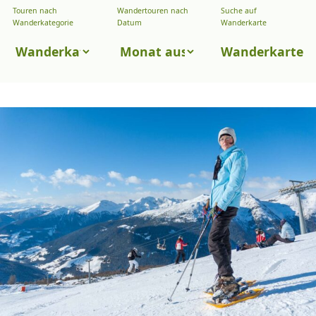
Touren nach
Wandertouren nach
Suche auf
Wandertouren
Wanderkategorie
Datum
Wanderkarte
nach
Touren
Wanderkarte
Datum
nach
Wanderkategorie