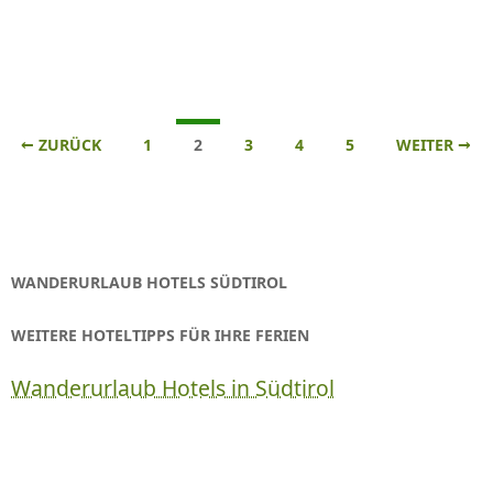
Beitrags-
← ZURÜCK
1
2
3
4
5
WEITER →
Navigation
WANDERURLAUB HOTELS SÜDTIROL
WEITERE HOTELTIPPS FÜR IHRE FERIEN
Wanderurlaub Hotels in Südtirol