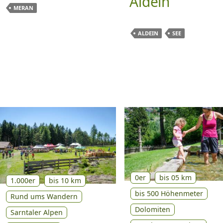
Aldein
MERAN
ALDEIN
SEE
0er
bis 05 km
1.000er
bis 10 km
bis 500 Höhenmeter
Rund ums Wandern
Dolomiten
Sarntaler Alpen