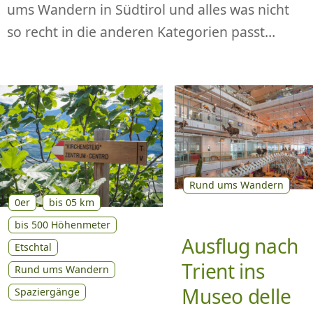
ums Wandern in Südtirol und alles was nicht
P
R
so recht in die anderen Kategorien passt…
I
N
G
E
N
Rund ums Wandern
0er
bis 05 km
bis 500 Höhenmeter
Ausflug nach
Etschtal
Trient ins
Rund ums Wandern
Museo delle
Spaziergänge