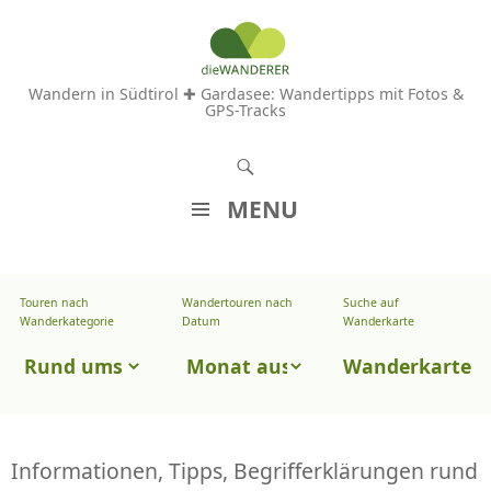
Wandern in Südtirol ✚ Gardasee: Wandertipps mit Fotos &
GPS-Tracks
S
u
MENU
c
Z
h
U
e
Touren nach
Wandertouren nach
Suche auf
Wandertouren
M
Wanderkategorie
Datum
Wanderkarte
n
I
nach
Touren
N
Wanderkarte
Datum
H
nach
A
Wanderkategorie
L
T
Informationen, Tipps, Begrifferklärungen rund
S