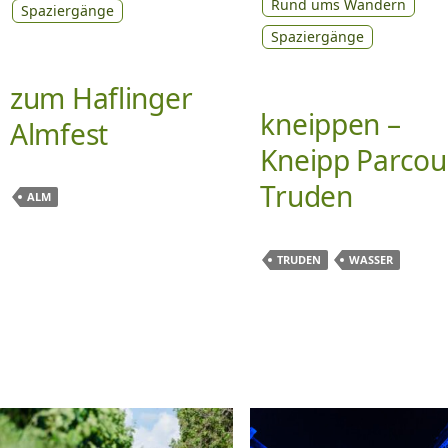
Rund ums Wandern
Spaziergänge
Spaziergänge
zum Haflinger
kneippen –
Almfest
Kneipp Parcou
Truden
ALM
TRUDEN
WASSER