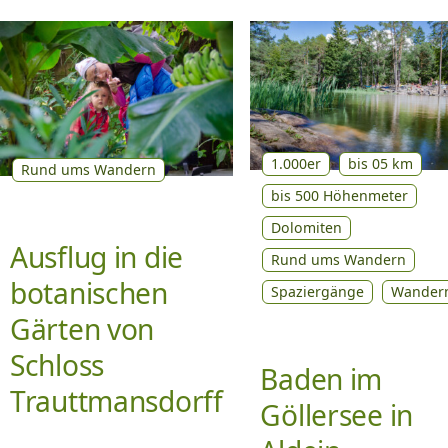
1.000er
bis 05 km
Rund ums Wandern
bis 500 Höhenmeter
Dolomiten
Ausflug in die
Rund ums Wandern
botanischen
Spaziergänge
Wander
Gärten von
Schloss
Baden im
Trauttmansdorff
Göllersee in