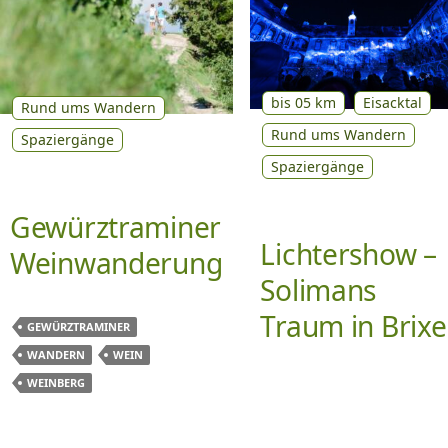
bis 05 km
Eisacktal
Rund ums Wandern
Rund ums Wandern
Spaziergänge
Spaziergänge
Gewürztraminer
Lichtershow –
Weinwanderung
Solimans
Traum in Brix
GEWÜRZTRAMINER
WANDERN
WEIN
WEINBERG