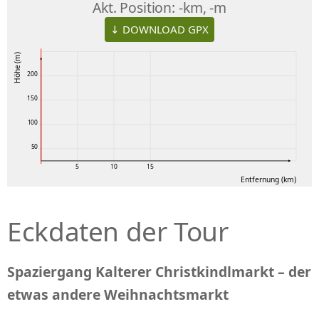
Akt. Position:
-km, -m
↓ DOWNLOAD GPX
Höhe (m)
200
150
100
50
5
10
15
Entfernung (km)
Eckdaten der Tour
Spaziergang Kalterer Christkindlmarkt – der
etwas andere Weihnachtsmarkt