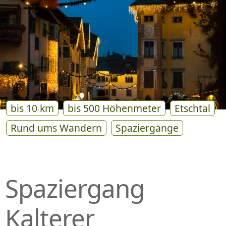
P
R
I
N
G
E
N
bis 10 km
bis 500 Höhenmeter
Etschtal
Rund ums Wandern
Spaziergänge
Spaziergang
Kalterer