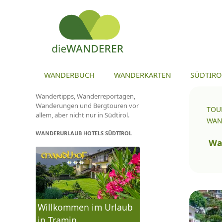
ZU
WANDERBUCH
WANDERKARTEN
SÜDTIRO
Wandertipps, Wanderreportagen,
Wanderungen und Bergtouren vor
TOU
allem, aber nicht nur in Südtirol.
WAN
WANDERURLAUB HOTELS SÜDTIROL
To
na
Wa
Willkommen im Urlaub
in Tramin