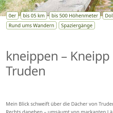
0er
bis 05 km
bis 500 Höhenmeter
Dol
Rund ums Wandern
Spaziergänge
kneippen – Kneipp
Truden
Mein Blick schweift über die Dächer von Trude
Rechts daneben – umsäumt von markanten Lär