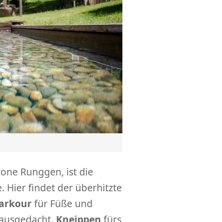
zone Runggen, ist die
 Hier findet der überhitzte
arkour
für Füße und
 ausgedacht.
Kneippen
fürs