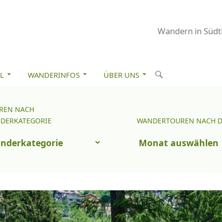
Wandern in Südti
M INHALT SPRINGEN
S
L
WANDERINFOS
ÜBER UNS
u
c
REN NACH
Wandertouren
h
DERKATEGORIE
WANDERTOUREN NACH 
nach
e
uren
Datum
n
ch
nderkategorie