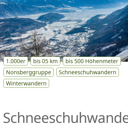
P
R
I
N
G
E
N
1.000er
bis 05 km
bis 500 Höhenmeter
Nonsberggruppe
Schneeschuhwandern
Winterwandern
Schneeschuhwand