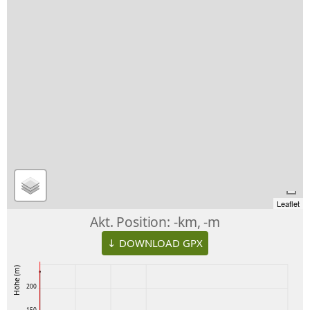
Leaflet
Akt. Position:
-km, -m
↓ DOWNLOAD GPX
Höhe (m)
200
150