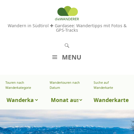
Wandern in Südtirol ✚ Gardasee: Wandertipps mit Fotos &
GPS-Tracks
S
u
MENU
c
Z
h
U
e
Touren nach
Wandertouren nach
Suche auf
Wandertouren
M
Wanderkategorie
Datum
Wanderkarte
n
I
nach
Touren
N
Wanderkarte
Datum
H
nach
A
Wanderkategorie
L
T
S