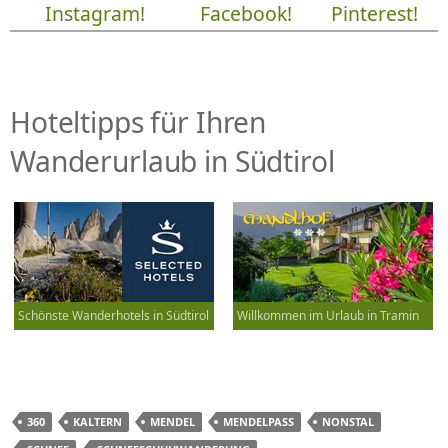
Instagram!
Facebook!
Pinterest!
Hoteltipps für Ihren
Wanderurlaub in Südtirol
Schönste Wanderhotels in Südtirol
Willkommen im Urlaub in Tramin
360
KALTERN
MENDEL
MENDELPASS
NONSTAL