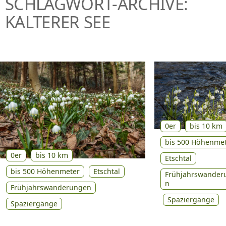
SCHLAGWORT-ARCHIVE:
P
KALTERER SEE
R
I
N
G
E
N
0er
bis 10 km
bis 500 Höhenme
0er
bis 10 km
Etschtal
bis 500 Höhenmeter
Etschtal
Frühjahrswander
n
Frühjahrswanderungen
Spaziergänge
Spaziergänge