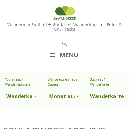
Wandern in Südtirol ✚ Gardasee: Wandertipps mit Fotos &
GPS-Tracks
S
u
MENU
c
Z
h
U
e
Touren nach
Wandertouren nach
Suche auf
Wandertouren
M
Wanderkategorie
Datum
Wanderkarte
n
I
nach
Touren
N
Wanderkarte
Datum
H
nach
A
Wanderkategorie
L
T
S