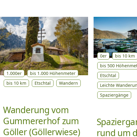
0er
bis 10 km
bis 500 Höhenme
1.000er
bis 1.000 Höhenmeter
Etschtal
bis 10 km
Etschtal
Wandern
Leichte Wanderu
Spaziergänge
Wanderung vom
Gummererhof zum
Spazierga
Göller (Göllerwiese)
rund um 