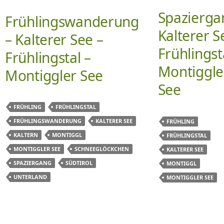
Spazierga
Frühlingswanderung
Kalterer S
– Kalterer See –
Frühlingst
Frühlingstal –
Montiggle
Montiggler See
See
FRÜHLING
FRÜHLINGSTAL
FRÜHLINGSWANDERUNG
KALTERER SEE
FRÜHLING
KALTERN
MONTIGGL
FRÜHLINGSTAL
MONTIGGLER SEE
SCHNEEGLÖCKCHEN
KALTERER SEE
SPAZIERGANG
SÜDTIROL
MONTIGGL
UNTERLAND
MONTIGGLER SEE