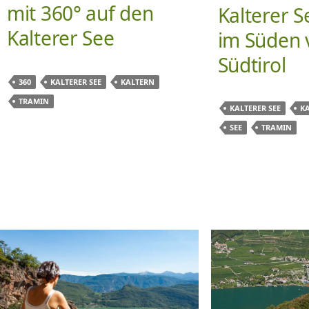
mit 360° auf den
Kalterer S
Kalterer See
im Süden 
Südtirol
360
KALTERER SEE
KALTERN
TRAMIN
KALTERER SEE
K
SEE
TRAMIN