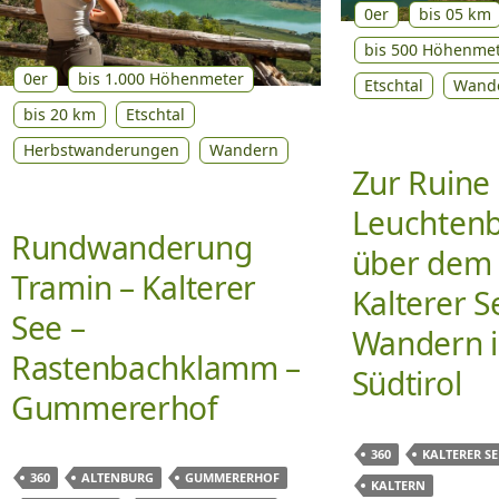
0er
bis 05 km
bis 500 Höhenme
0er
bis 1.000 Höhenmeter
Etschtal
Wand
bis 20 km
Etschtal
Herbstwanderungen
Wandern
Zur Ruine
Leuchten
Rundwanderung
über dem
Tramin – Kalterer
Kalterer S
See –
Wandern 
Rastenbachklamm –
Südtirol
Gummererhof
360
KALTERER SE
360
ALTENBURG
GUMMERERHOF
KALTERN