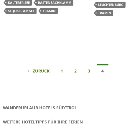
KALTERER SEE
RASTENBACHKLAMM
LEUCHTENBURG
ST. JOSEF AM SEE
TRAMIN
TRAMIN
Beitrags-
← ZURÜCK
1
2
3
4
Navigation
WANDERURLAUB HOTELS SÜDTIROL
WEITERE HOTELTIPPS FÜR IHRE FERIEN