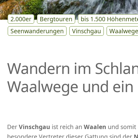
2.000er
Bergtouren
bis 1.500 Höhenmet
Seenwanderungen
Vinschgau
Waalweg
Wandern im Schlan
Waalwege und ein
Der
Vinschgau
ist reich an
Waalen
und somit
besondere Vertreter dieser Gattung sind der
N