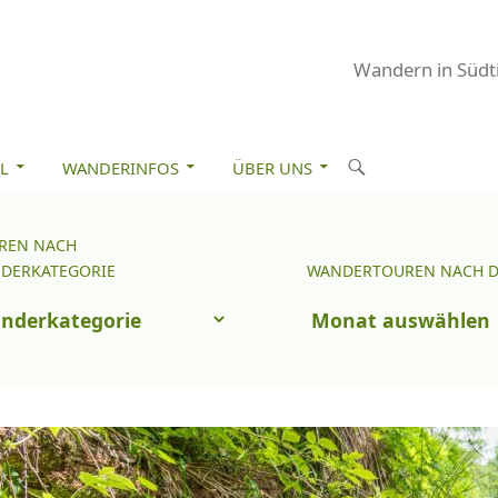
Wandern in Südti
M INHALT SPRINGEN
S
L
WANDERINFOS
ÜBER UNS
u
c
REN NACH
Wandertouren
h
DERKATEGORIE
WANDERTOUREN NACH 
nach
e
uren
Datum
n
ch
nderkategorie