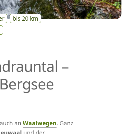
er
bis 20 km
e
drauntal –
 Bergsee
 auch an
Waalwegen
. Ganz
euwaal
und der