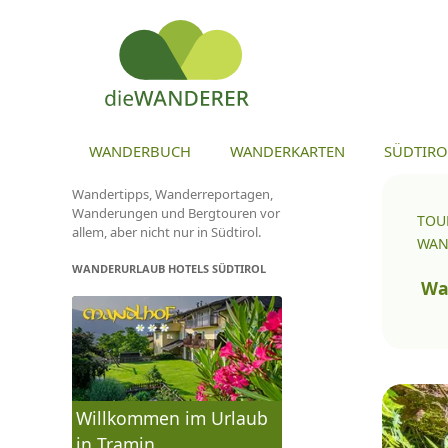
ZU
WANDERBUCH
WANDERKARTEN
SÜDTIRO
Wandertipps, Wanderreportagen,
Wanderungen und Bergtouren vor
TOU
allem, aber nicht nur in Südtirol.
WAN
WANDERURLAUB HOTELS SÜDTIROL
To
na
Wa
Willkommen im Urlaub
in Tramin