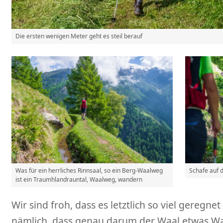
Die ersten wenigen Meter geht es steil berauf
Was für ein herrliches Rinnsaal, so ein Berg-Waalweg
Schafe auf
ist ein Traumhlandrauntal, Waalweg, wandern
Wir sind froh, dass es letztlich so viel geregn
nämlich, dass genau darum der Waal etwas Was