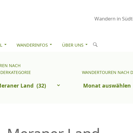
Wandern in Südti
M INHALT SPRINGEN
S
L
WANDERINFOS
ÜBER UNS
u
c
REN NACH
Wandertouren
h
DERKATEGORIE
WANDERTOUREN NACH 
nach
e
uren
Datum
n
ch
nderkategorie