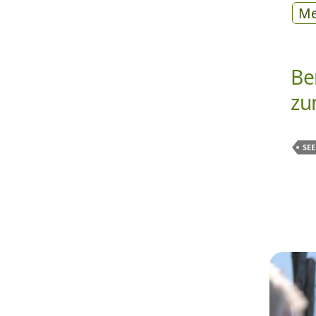
Me
Be
zu
SEE