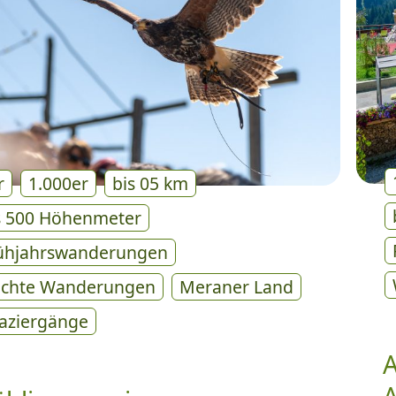
r
1.000er
bis 05 km
s 500 Höhenmeter
ühjahrswanderungen
ichte Wanderungen
Meraner Land
aziergänge
A