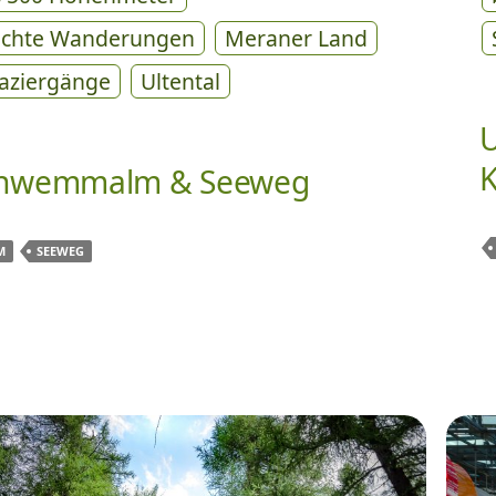
ichte Wanderungen
Meraner Land
aziergänge
Ultental
U
K
hwemmalm & Seeweg
M
SEEWEG