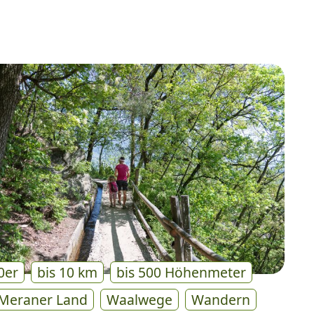
0er
bis 10 km
bis 500 Höhenmeter
Meraner Land
Waalwege
Wandern