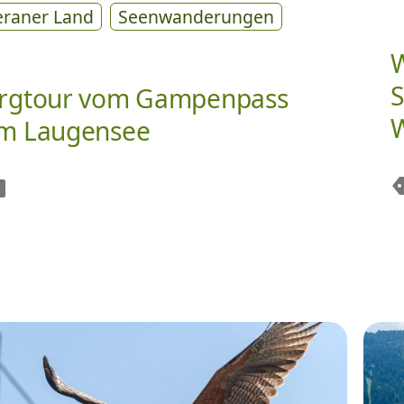
raner Land
Seenwanderungen
S
rgtour vom Gampenpass
m Laugensee