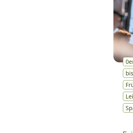
0e
bi
Fr
Le
Sp