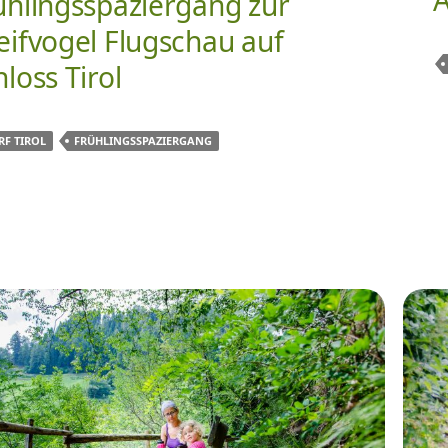
ühlingsspaziergang zur
eifvogel Flugschau auf
hloss Tirol
RF TIROL
FRÜHLINGSSPAZIERGANG