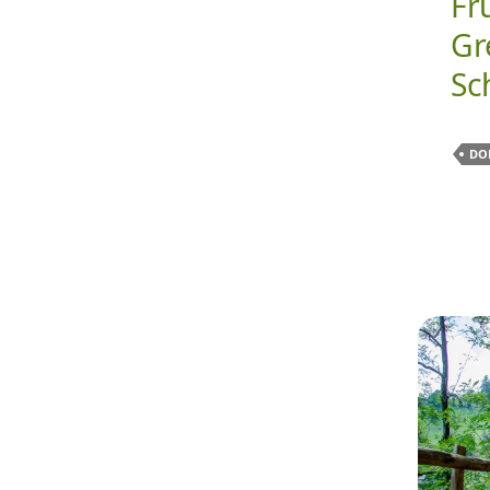
Fr
Gr
Sc
DO