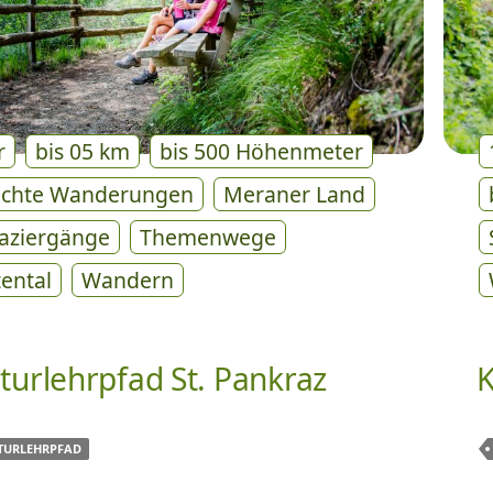
r
bis 05 km
bis 500 Höhenmeter
ichte Wanderungen
Meraner Land
aziergänge
Themenwege
tental
Wandern
turlehrpfad St. Pankraz
K
TURLEHRPFAD