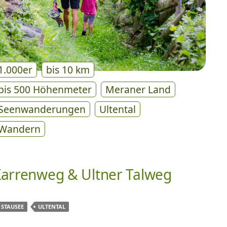
1.000er
bis 10 km
bis 500 Höhenmeter
Meraner Land
Seenwanderungen
Ultental
Wandern
arrenweg & Ultner Talweg
STAUSEE
ULTENTAL