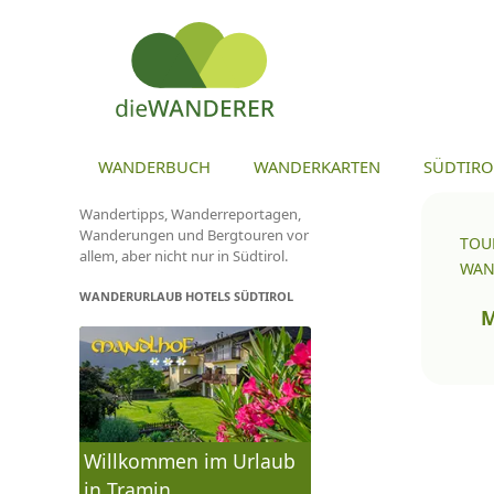
ZU
WANDERBUCH
WANDERKARTEN
SÜDTIRO
Wandertipps, Wanderreportagen,
Wanderungen und Bergtouren vor
TOU
allem, aber nicht nur in Südtirol.
WAN
WANDERURLAUB HOTELS SÜDTIROL
To
na
Wa
Willkommen im Urlaub
in Tramin