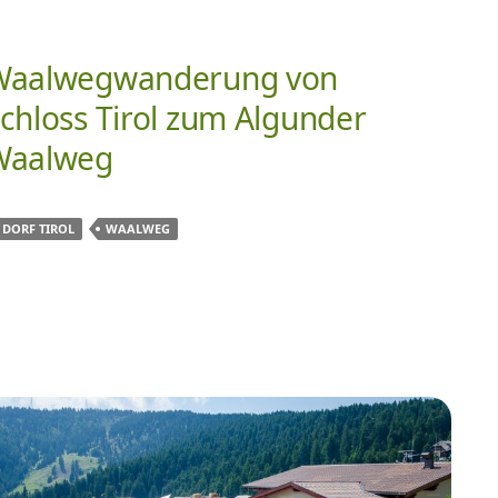
Waalwegwanderung von
chloss Tirol zum Algunder
Waalweg
DORF TIROL
WAALWEG