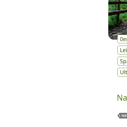
0e
Le
Sp
Ul
Na
NA