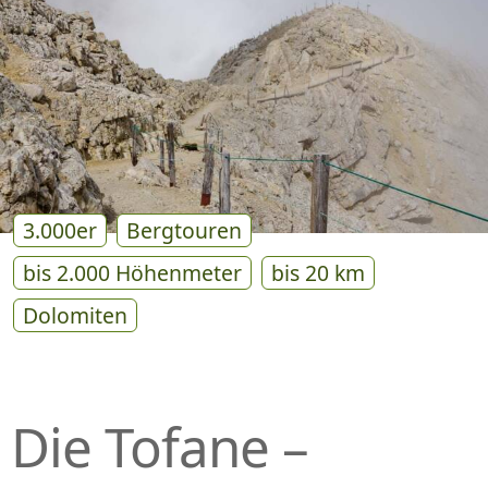
P
R
I
N
G
E
N
3.000er
Bergtouren
bis 2.000 Höhenmeter
bis 20 km
Dolomiten
Die Tofane –