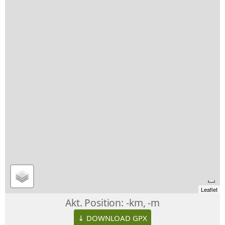
Leaflet
Akt. Position:
-km, -m
↓ DOWNLOAD GPX