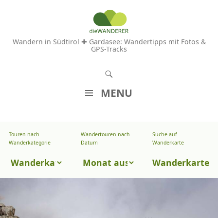
Wandern in Südtirol ✚ Gardasee: Wandertipps mit Fotos &
GPS-Tracks
S
u
MENU
c
Z
h
U
e
Touren nach
Wandertouren nach
Suche auf
Wandertouren
M
Wanderkategorie
Datum
Wanderkarte
n
I
nach
Touren
N
Wanderkarte
Datum
H
nach
A
Wanderkategorie
L
T
S