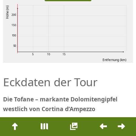
Höhe (m)
200
150
100
50
5
10
15
Entfernung (km)
Eckdaten der Tour
Die Tofane – markante Dolomitengipfel
westlich von Cortina d’Ampezzo
Beitrags-
Dauer:
Distanz:
Bergauf:
Bergab:
Navigation
6:20 h
15,4 km
1.204 m
1.138 m