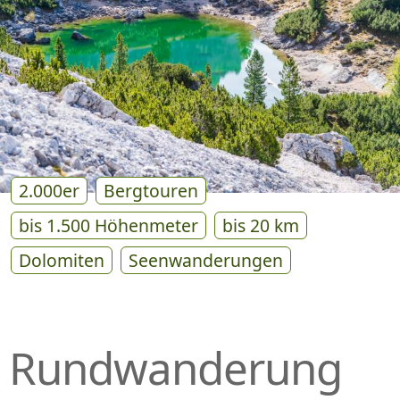
P
R
I
N
G
E
N
2.000er
Bergtouren
bis 1.500 Höhenmeter
bis 20 km
Dolomiten
Seenwanderungen
Rundwanderung