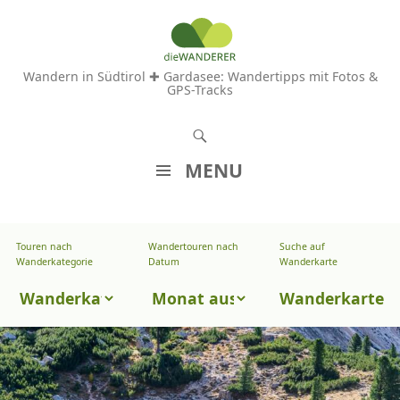
Wandern in Südtirol ✚ Gardasee: Wandertipps mit Fotos &
GPS-Tracks
S
u
MENU
c
Z
h
U
e
Touren nach
Wandertouren nach
Suche auf
Wandertouren
M
Wanderkategorie
Datum
Wanderkarte
n
I
nach
Touren
N
Wanderkarte
Datum
H
nach
A
Wanderkategorie
L
T
S