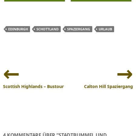
EDINBURGH
SCHOTTLAND
SPAZIERGANG
URLAUB
Beitrags-
Navigation
Scottish Highlands – Bustour
Calton Hill Spaziergang
4 KOMMENTARE ÜBER “STADTBUMMEL UND