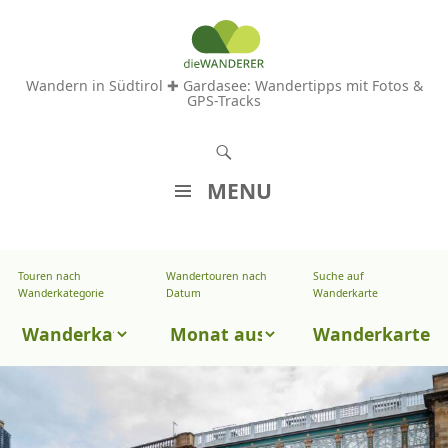
Wandern in Südtirol ✚ Gardasee: Wandertipps mit Fotos &
GPS-Tracks
S
u
MENU
c
Z
h
U
e
Touren nach
Wandertouren nach
Suche auf
Wandertouren
M
Wanderkategorie
Datum
Wanderkarte
n
I
nach
Touren
N
Wanderkarte
Datum
H
nach
A
Wanderkategorie
L
T
S