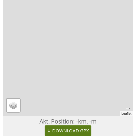
Leaflet
Akt. Position:
-km, -m
↓ DOWNLOAD GPX