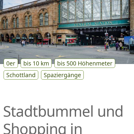
P
R
I
N
G
E
N
0er
bis 10 km
bis 500 Höhenmeter
Schottland
Spaziergänge
Stadtbummel und
Shopping in