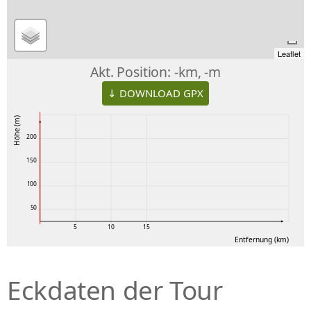
Leaflet
Akt. Position:
-km, -m
↓ DOWNLOAD GPX
Höhe (m)
200
150
100
50
5
10
15
Entfernung (km)
Eckdaten der Tour