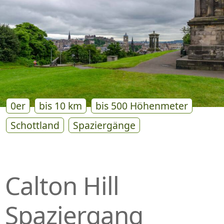
P
R
I
N
G
E
N
0er
bis 10 km
bis 500 Höhenmeter
Schottland
Spaziergänge
Calton Hill
Spaziergang