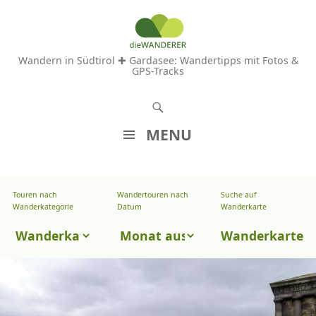
Wandern in Südtirol ✚ Gardasee: Wandertipps mit Fotos &
GPS-Tracks
S
u
MENU
c
Z
h
U
e
Touren nach
Wandertouren nach
Suche auf
Wandertouren
M
Wanderkategorie
Datum
Wanderkarte
n
I
nach
Touren
N
Wanderkarte
Datum
H
nach
A
Wanderkategorie
L
T
S