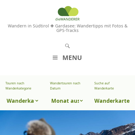
Wandern in Südtirol ✚ Gardasee: Wandertipps mit Fotos &
GPS-Tracks
S
u
MENU
c
Z
h
U
e
Touren nach
Wandertouren nach
Suche auf
Wandertouren
M
Wanderkategorie
Datum
Wanderkarte
n
I
nach
Touren
N
Wanderkarte
Datum
H
nach
A
Wanderkategorie
L
T
S