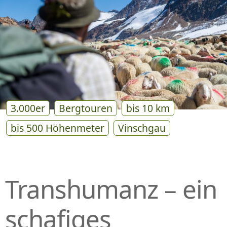
P
R
I
N
G
E
N
3.000er
Bergtouren
bis 10 km
bis 500 Höhenmeter
Vinschgau
Transhumanz – ein
schafiges