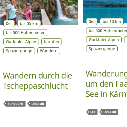
0er
bis 10 km
0er
bis 05 km
bis 500 Höhenmete
bis 500 Höhenmeter
Gurktaler Alpen
Gurktaler Alpen
Kärnten
Spaziergänge
Spaziergänge
Wandern
Wanderung
Wandern durch die
um den Fa
Tscheppaschlucht
See in Kärn
SCHLUCHT
URLAUB
SEE
URLAUB