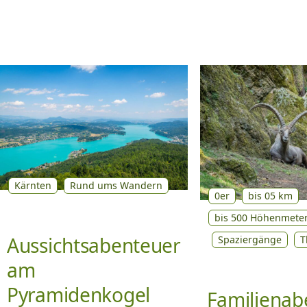
Kärnten
Rund ums Wandern
0er
bis 05 km
bis 500 Höhenmete
Aussichtsabenteuer
Spaziergänge
T
am
Pyramidenkogel
Familienab