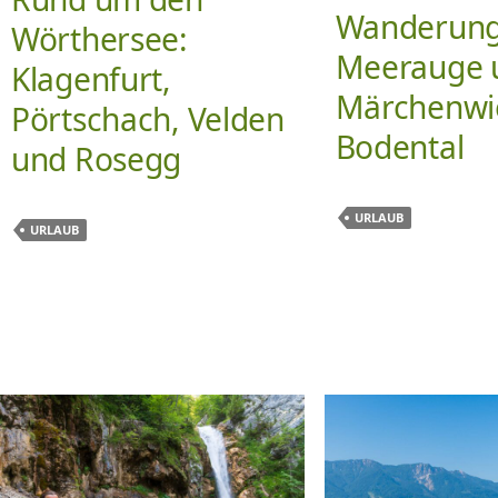
Wanderun
Wörthersee:
Meerauge 
Klagenfurt,
Märchenwi
Pörtschach, Velden
Bodental
und Rosegg
URLAUB
URLAUB