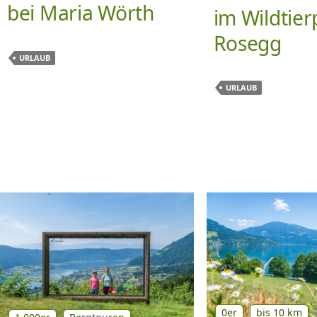
bei Maria Wörth
im Wildtier
Rosegg
URLAUB
URLAUB
0er
bis 10 km