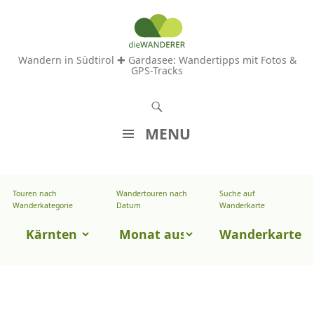
Wandern in Südtirol ✚ Gardasee: Wandertipps mit Fotos &
GPS-Tracks
S
u
MENU
c
Z
h
U
e
Touren nach
Wandertouren nach
Suche auf
Wandertouren
M
Wanderkategorie
Datum
Wanderkarte
n
I
nach
Touren
N
Wanderkarte
Datum
H
nach
A
Wanderkategorie
L
T
S