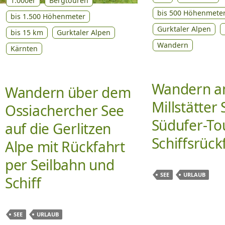
1.000er
Bergtouren
bis 500 Höhenmete
bis 1.500 Höhenmeter
Gurktaler Alpen
bis 15 km
Gurktaler Alpen
Wandern
Kärnten
Wandern 
Wandern über dem
Millstätter 
Ossiachercher See
Südufer-To
auf die Gerlitzen
Schiffsrück
Alpe mit Rückfahrt
per Seilbahn und
SEE
URLAUB
Schiff
SEE
URLAUB