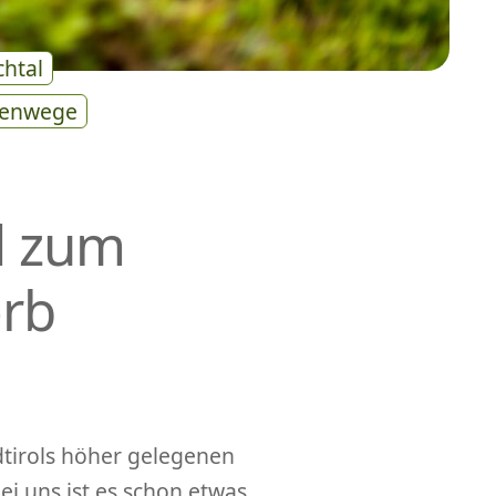
chtal
enwege
d zum
rb
üdtirols höher gelegenen
bei uns ist es schon etwas