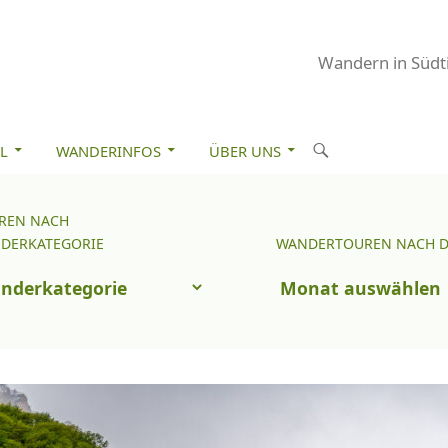
Wandern in Südti
M INHALT SPRINGEN
S
L
WANDERINFOS
ÜBER UNS
u
c
REN NACH
Wandertouren
h
DERKATEGORIE
WANDERTOUREN NACH 
nach
e
uren
Datum
n
ch
nderkategorie