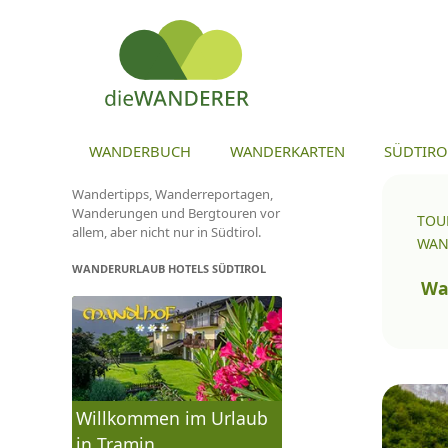
ZU
WANDERBUCH
WANDERKARTEN
SÜDTIRO
Wandertipps, Wanderreportagen,
Wanderungen und Bergtouren vor
TOU
allem, aber nicht nur in Südtirol.
WAN
WANDERURLAUB HOTELS SÜDTIROL
To
na
Wa
Willkommen im Urlaub
in Tramin