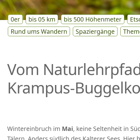
0er
bis 05 km
bis 500 Höhenmeter
Ets
Rund ums Wandern
Spaziergänge
Them
Vom Naturlehrpfa
Krampus-Buggelko
Wintereinbruch im
Mai
, keine Seltenheit in S
Tälern. Anders südlich des Kalterer Sees. Hier 