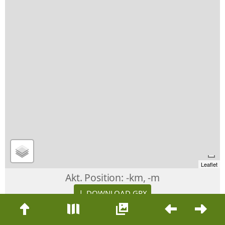
Leaflet
Akt. Position:
-km, -m
↓ DOWNLOAD GPX
Beitrags-
Höhe (m)
Navigation
200