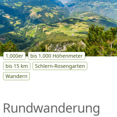
P
R
I
N
G
E
N
1.000er
bis 1.000 Höhenmeter
bis 15 km
Schlern-Rosengarten
Wandern
Rundwanderung