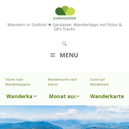
Wandern in Südtirol ✚ Gardasee: Wandertipps mit Fotos &
GPS-Tracks
S
u
MENU
c
Z
h
U
e
Touren nach
Wandertouren nach
Suche auf
Wandertouren
M
Wanderkategorie
Datum
Wanderkarte
n
I
nach
Touren
N
Wanderkarte
Datum
H
nach
A
Wanderkategorie
L
T
S