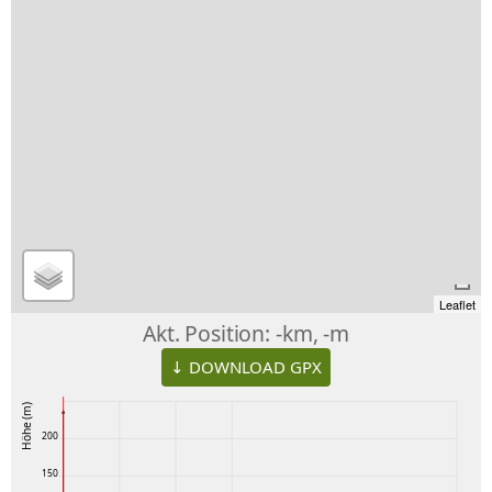
Leaflet
Akt. Position:
-km, -m
↓ DOWNLOAD GPX
Höhe (m)
200
150