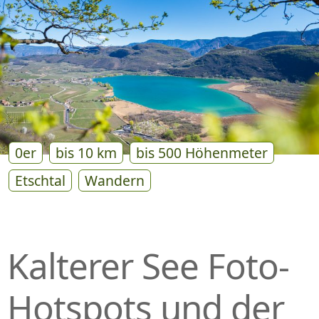
P
R
I
N
G
E
N
0er
bis 10 km
bis 500 Höhenmeter
Etschtal
Wandern
Kalterer See Foto-
Hotspots und der