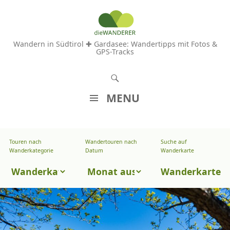
Wandern in Südtirol ✚ Gardasee: Wandertipps mit Fotos &
GPS-Tracks
S
u
MENU
c
Z
h
U
e
Touren nach
Wandertouren nach
Suche auf
Wandertouren
M
Wanderkategorie
Datum
Wanderkarte
n
I
nach
Touren
N
Wanderkarte
Datum
H
nach
A
Wanderkategorie
L
T
S