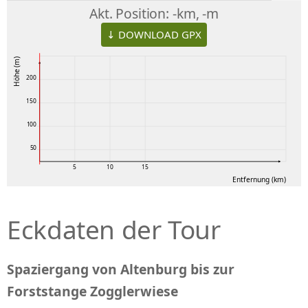
Akt. Position:
-km, -m
↓ DOWNLOAD GPX
Höhe (m)
200
150
100
50
5
10
15
Entfernung (km)
Eckdaten der Tour
Spaziergang von Altenburg bis zur
Forststange Zogglerwiese