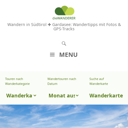
Wandern in Südtirol ✚ Gardasee: Wandertipps mit Fotos &
GPS-Tracks
S
u
MENU
c
Z
h
U
e
Touren nach
Wandertouren nach
Suche auf
Wandertouren
M
Wanderkategorie
Datum
Wanderkarte
n
I
nach
Touren
N
Wanderkarte
Datum
H
nach
A
Wanderkategorie
L
T
S