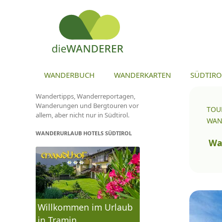
ZU
WANDERBUCH
WANDERKARTEN
SÜDTIRO
Wandertipps, Wanderreportagen,
Wanderungen und Bergtouren vor
TOU
allem, aber nicht nur in Südtirol.
WAN
WANDERURLAUB HOTELS SÜDTIROL
To
na
Wa
Willkommen im Urlaub
in Tramin