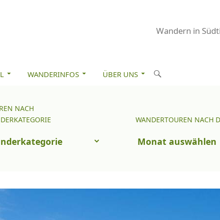
Wandern in Südti
M INHALT SPRINGEN
S
L
WANDERINFOS
ÜBER UNS
u
c
REN NACH
Wandertouren
h
DERKATEGORIE
WANDERTOUREN NACH 
nach
e
uren
Datum
n
ch
nderkategorie