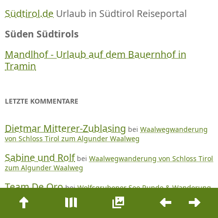
Südtirol.de
Urlaub in Südtirol Reiseportal
Süden Südtirols
Mandlhof - Urlaub auf dem Bauernhof in
Tramin
LETZTE KOMMENTARE
Dietmar Mitterer-Zublasing
bei
Waalwegwanderung
von Schloss Tirol zum Algunder Waalweg
Sabine und Rolf
bei
Waalwegwanderung von Schloss Tirol
zum Algunder Waalweg
Team De Oro
bei
Wolfsgrubener See Runde & Wanderung
Beitrags-
zum Lama- und Alpakahof Kaserhof
Navigation
Dietmar Mitterer-Zublasing
bei
Von Lajen bis zum