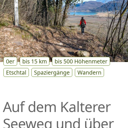
P
R
I
N
G
E
N
0er
bis 15 km
bis 500 Höhenmeter
Etschtal
Spaziergänge
Wandern
Auf dem Kalterer
Seeweg und über