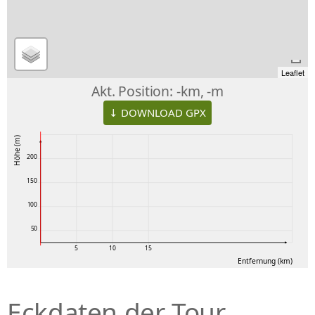
Leaflet
Akt. Position:
-km, -m
↓ DOWNLOAD GPX
Höhe (m)
200
150
100
50
5
10
15
Entfernung (km)
Eckdaten der Tour