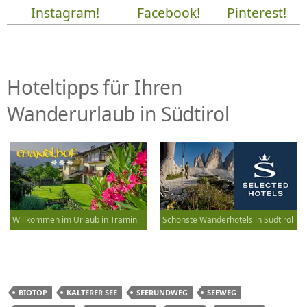
Instagram!
Facebook!
Pinterest!
Hoteltipps für Ihren
Wanderurlaub in Südtirol
Willkommen im Urlaub in Tramin
Schönste Wanderhotels in Südtirol
BIOTOP
KALTERER SEE
SEERUNDWEG
SEEWEG