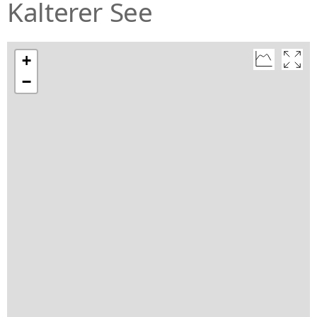
Kalterer See
+
−