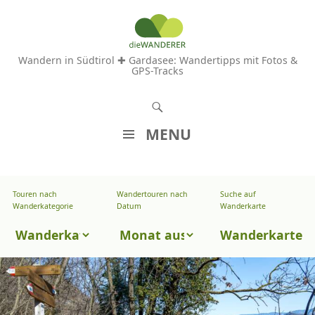
Wandern in Südtirol ✚ Gardasee: Wandertipps mit Fotos &
GPS-Tracks
S
u
MENU
c
Z
h
U
e
Touren nach
Wandertouren nach
Suche auf
Wandertouren
M
Wanderkategorie
Datum
Wanderkarte
n
I
nach
Touren
N
Wanderkarte
Datum
H
nach
A
Wanderkategorie
L
T
S