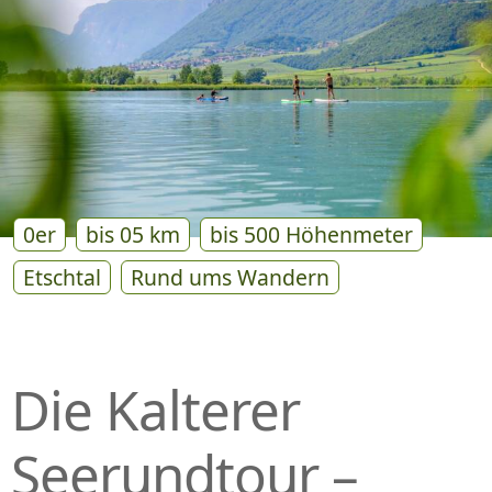
P
R
I
N
G
E
N
0er
bis 05 km
bis 500 Höhenmeter
Etschtal
Rund ums Wandern
Die Kalterer
Seerundtour –