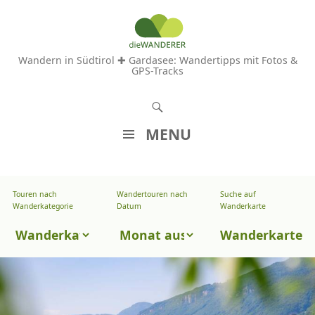
Wandern in Südtirol ✚ Gardasee: Wandertipps mit Fotos &
GPS-Tracks
S
u
MENU
c
Z
h
U
e
Touren nach
Wandertouren nach
Suche auf
Wandertouren
M
Wanderkategorie
Datum
Wanderkarte
n
I
nach
Touren
N
Wanderkarte
Datum
H
nach
A
Wanderkategorie
L
T
S