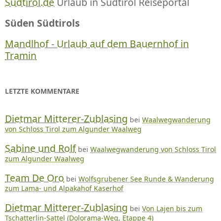
Südtirol.de
Urlaub in Südtirol Reiseportal
Süden Südtirols
Mandlhof - Urlaub auf dem Bauernhof in
Tramin
LETZTE KOMMENTARE
Dietmar Mitterer-Zublasing
bei
Waalwegwanderung
von Schloss Tirol zum Algunder Waalweg
Sabine und Rolf
bei
Waalwegwanderung von Schloss Tirol
zum Algunder Waalweg
Team De Oro
bei
Wolfsgrubener See Runde & Wanderung
zum Lama- und Alpakahof Kaserhof
Dietmar Mitterer-Zublasing
bei
Von Lajen bis zum
Tschatterlin-Sattel (Dolorama-Weg, Etappe 4)