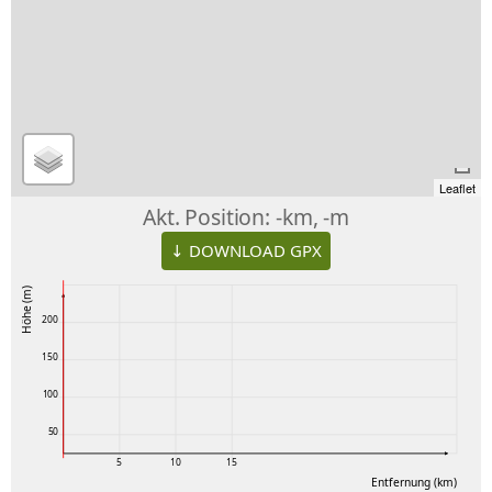
Leaflet
Akt. Position:
-km, -m
↓ DOWNLOAD GPX
Höhe (m)
200
150
100
50
5
10
15
Entfernung (km)