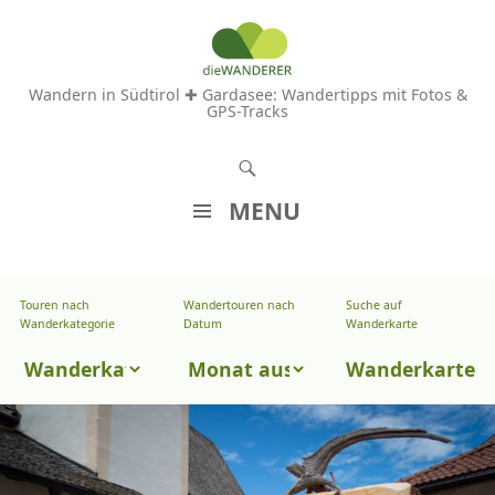
Wandern in Südtirol ✚ Gardasee: Wandertipps mit Fotos &
GPS-Tracks
S
u
MENU
c
Z
h
U
e
Touren nach
Wandertouren nach
Suche auf
Wandertouren
M
Wanderkategorie
Datum
Wanderkarte
n
I
nach
Touren
N
Wanderkarte
Datum
H
nach
A
Wanderkategorie
L
T
S