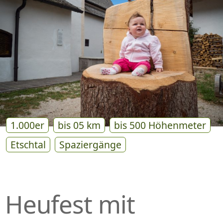
P
R
I
N
G
E
N
1.000er
bis 05 km
bis 500 Höhenmeter
Etschtal
Spaziergänge
Heufest mit