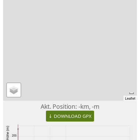
Leaflet
Akt. Position:
-km, -m
↓ DOWNLOAD GPX
Höhe (m)
200