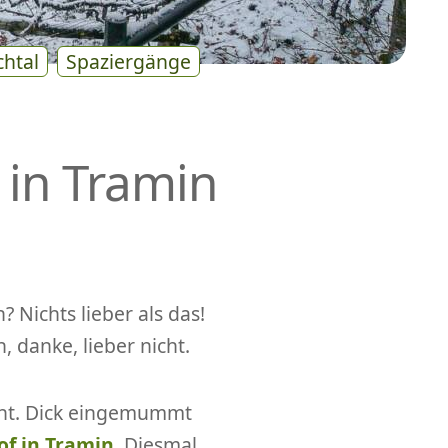
chtal
Spaziergänge
 in Tramin
 Nichts lieber als das!
 danke, lieber nicht.
cht. Dick eingemummt
f in Tramin
. Diesmal