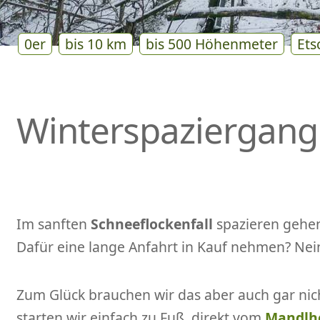
0er
bis 10 km
bis 500 Höhenmeter
Ets
Winterspaziergang
Im sanften
Schneeflockenfall
spazieren gehen?
Dafür eine lange Anfahrt in Kauf nehmen? Nein,
Zum Glück brauchen wir das aber auch gar ni
starten wir einfach zu Fuß, direkt vom
Mandlho