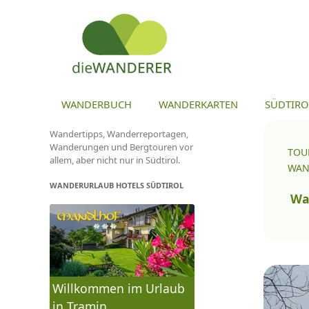
ZU
WANDERBUCH
WANDERKARTEN
SÜDTIRO
Wandertipps, Wanderreportagen,
Wanderungen und Bergtouren vor
TOU
allem, aber nicht nur in Südtirol.
WAN
WANDERURLAUB HOTELS SÜDTIROL
To
na
Wa
Willkommen im Urlaub
in Tramin