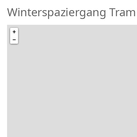
Winterspaziergang Trami
+
−