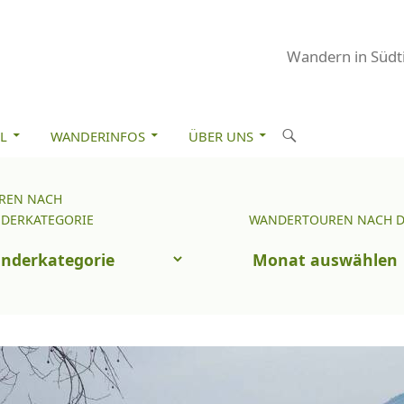
Wandern in Südti
M INHALT SPRINGEN
S
L
WANDERINFOS
ÜBER UNS
u
c
REN NACH
Wandertouren
h
DERKATEGORIE
WANDERTOUREN NACH 
nach
e
uren
Datum
n
ch
nderkategorie