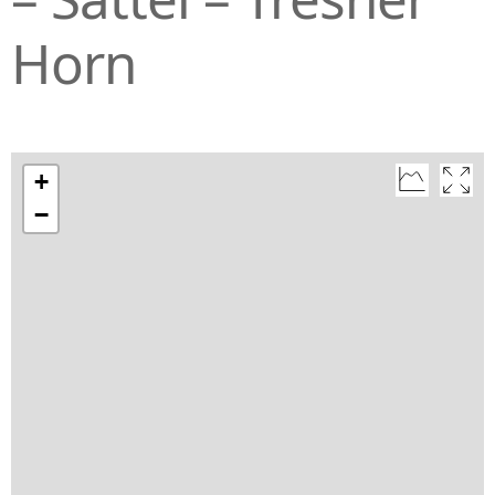
Horn
+
−