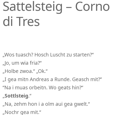
Sattelsteig – Corno
di Tres
„Wos tuasch? Hosch Luscht zu starten?“
„Jo, um wia fria?“
„Holbe zwoa.“ „Ok.“
„I gea mitn Andreas a Runde. Geasch mit?”
“Na i muas orbeitn. Wo geats hin?“
„
Sottlsteig
.“
„Na, zehm hon i a olm aui gea gwelt.“
„Nochr gea mit.“