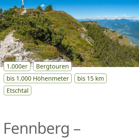
P
R
I
N
G
E
N
1.000er
Bergtouren
bis 1.000 Höhenmeter
bis 15 km
Etschtal
Fennberg –