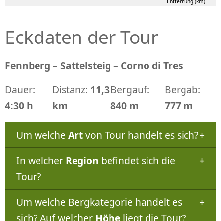
Entfernung (km)
Eckdaten der Tour
Fennberg – Sattelsteig – Corno di Tres
Dauer:
Distanz:
11,3
Bergauf:
Bergab:
4:30 h
km
840 m
777 m
Um welche
Art
von Tour handelt es sich?
In welcher
Region
befindet sich die
Tour?
Um welche Bergkategorie handelt es
sich? Auf welcher
Höhe
liegt die Tour?