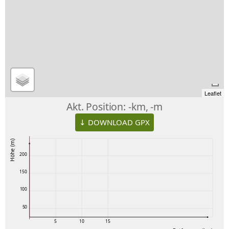
Leaflet
Akt. Position:
-km, -m
↓ DOWNLOAD GPX
Höhe (m)
200
150
100
50
5
10
15