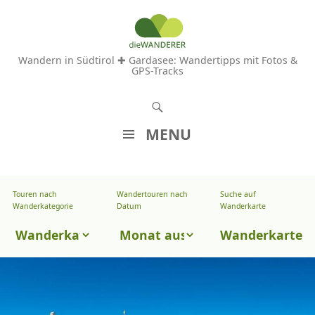
Wandern in Südtirol ✚ Gardasee: Wandertipps mit Fotos &
GPS-Tracks
S
u
MENU
c
Z
h
U
e
Touren nach
Wandertouren nach
Suche auf
Wandertouren
M
Wanderkategorie
Datum
Wanderkarte
n
I
nach
Touren
N
Wanderkarte
Datum
H
nach
A
Wanderkategorie
L
T
S