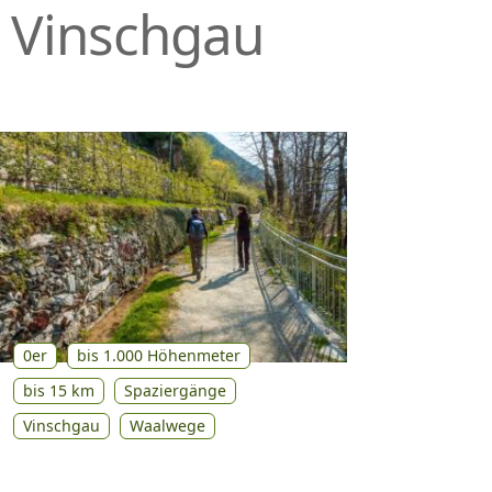
Vinschgau
P
R
I
N
G
E
N
0er
bis 1.000 Höhenmeter
bis 15 km
Spaziergänge
Vinschgau
Waalwege