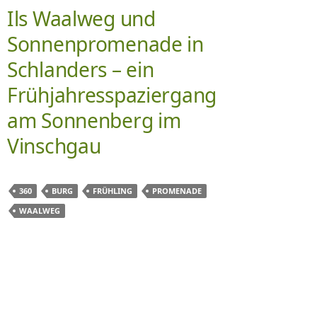
Ils Waalweg und
Sonnenpromenade in
Schlanders – ein
Frühjahresspaziergang
am Sonnenberg im
Vinschgau
360
BURG
FRÜHLING
PROMENADE
WAALWEG