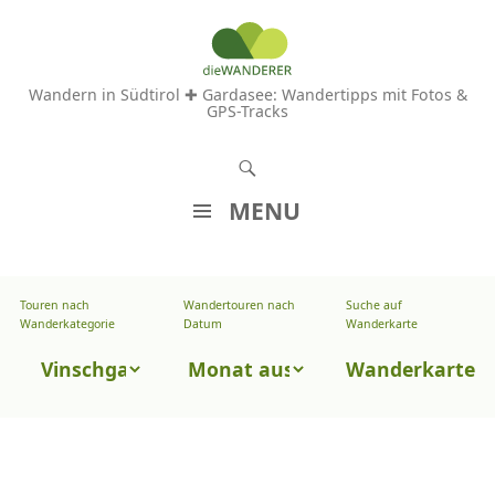
Wandern in Südtirol ✚ Gardasee: Wandertipps mit Fotos &
GPS-Tracks
S
u
MENU
c
Z
h
U
e
Touren nach
Wandertouren nach
Suche auf
Wandertouren
M
Wanderkategorie
Datum
Wanderkarte
n
I
nach
Touren
N
Wanderkarte
Datum
H
nach
A
Wanderkategorie
L
T
S