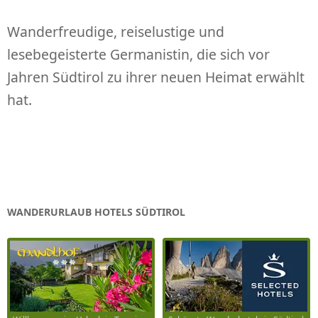
P
R
Wanderfreudige, reiselustige und
I
lesebegeisterte Germanistin, die sich vor
N
Jahren Südtirol zu ihrer neuen Heimat erwählt
G
E
hat.
N
WANDERURLAUB HOTELS SÜDTIROL