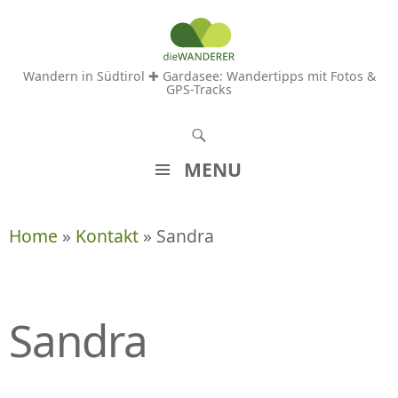
Wandern in Südtirol ✚ Gardasee: Wandertipps mit Fotos &
GPS-Tracks
S
u
MENU
c
Z
h
U
Home
»
Kontakt
» Sandra
e
M
n
I
N
H
Sandra
A
L
T
S