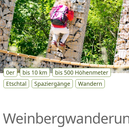
P
R
I
N
G
E
N
0er
bis 10 km
bis 500 Höhenmeter
Etschtal
Spaziergänge
Wandern
Weinbergwanderu