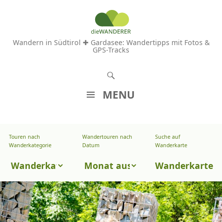
Wandern in Südtirol ✚ Gardasee: Wandertipps mit Fotos &
GPS-Tracks
S
u
MENU
c
Z
h
U
e
Touren nach
Wandertouren nach
Suche auf
Wandertouren
M
Wanderkategorie
Datum
Wanderkarte
n
I
nach
Touren
N
Wanderkarte
Datum
H
nach
A
Wanderkategorie
L
T
S