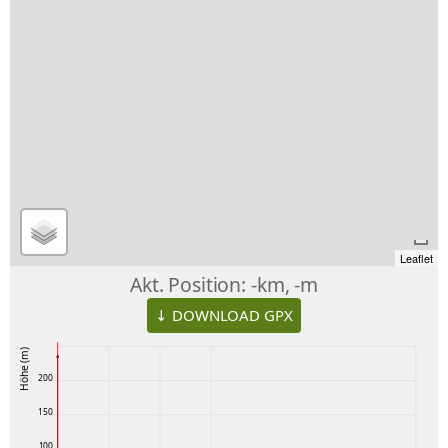
Leaflet
Akt. Position:
-km, -m
↓ DOWNLOAD GPX
Höhe (m)
200
150
100