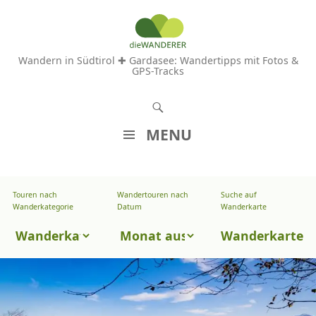
Wandern in Südtirol ✚ Gardasee: Wandertipps mit Fotos &
GPS-Tracks
S
u
MENU
c
Z
h
U
e
Touren nach
Wandertouren nach
Suche auf
Wandertouren
M
Wanderkategorie
Datum
Wanderkarte
n
I
nach
Touren
N
Wanderkarte
Datum
H
nach
A
Wanderkategorie
L
T
S