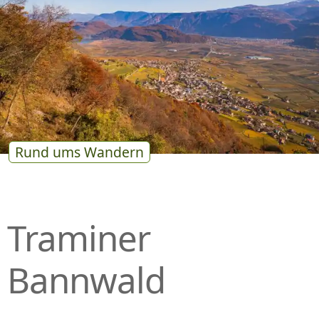
P
R
I
N
G
E
N
Rund ums Wandern
Traminer
Bannwald