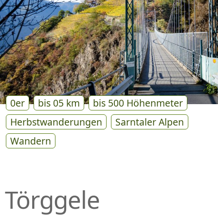
P
R
I
N
G
E
N
0er
bis 05 km
bis 500 Höhenmeter
Herbstwanderungen
Sarntaler Alpen
Wandern
Törggele