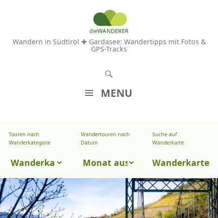
Wandern in Südtirol ✚ Gardasee: Wandertipps mit Fotos &
GPS-Tracks
S
u
MENU
c
Z
h
U
e
Touren nach
Wandertouren nach
Suche auf
Wandertouren
M
Wanderkategorie
Datum
Wanderkarte
n
I
nach
Touren
N
Wanderkarte
Datum
H
nach
A
Wanderkategorie
L
T
S