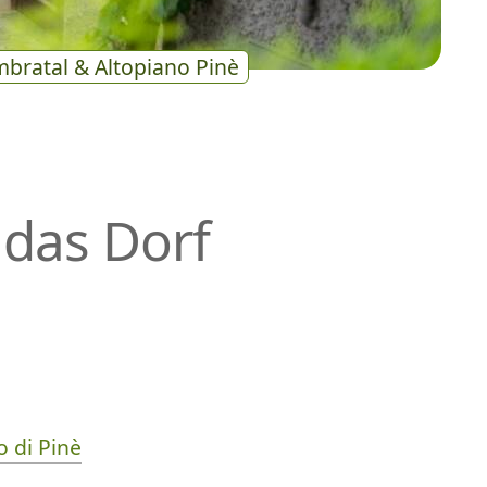
bratal & Altopiano Pinè
 das Dorf
 di Pinè