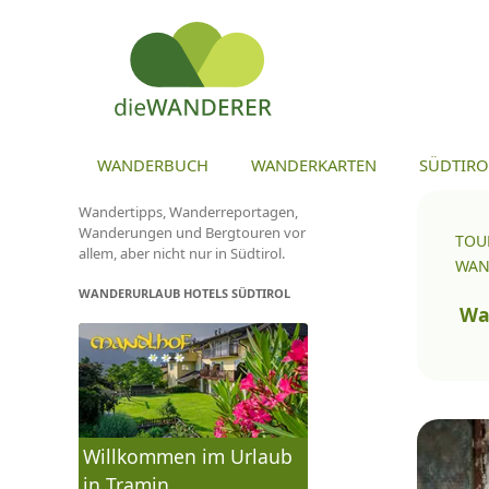
ZU
WANDERBUCH
WANDERKARTEN
SÜDTIRO
Wandertipps, Wanderreportagen,
Wanderungen und Bergtouren vor
TOU
allem, aber nicht nur in Südtirol.
WAN
WANDERURLAUB HOTELS SÜDTIROL
To
na
Wa
Willkommen im Urlaub
in Tramin