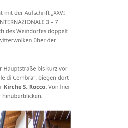
 mit der Aufschrift „XXVI
 INTERNAZIONALE 3 – 7
uch des Weindorfes doppelt
ewitterwolken über der
 Hauptstraße bis kurz vor
lle di Cembra“, biegen dort
ur
Kirche S. Rocco
. Von hier
 hinüberblicken.