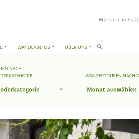
Wandern in Südti
M INHALT SPRINGEN
S
L
WANDERINFOS
ÜBER UNS
u
c
REN NACH
Wandertouren
h
DERKATEGORIE
WANDERTOUREN NACH 
nach
e
uren
Datum
n
ch
nderkategorie