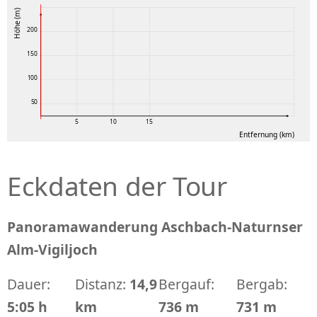
Höhe (m)
200
150
100
50
5
10
15
Entfernung (km)
Eckdaten der Tour
Panoramawanderung Aschbach-Naturnser
Alm-Vigiljoch
Dauer:
Distanz:
14,9
Bergauf:
Bergab:
5:05 h
km
736 m
731 m