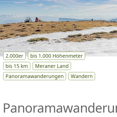
P
R
I
N
G
E
N
2.000er
bis 1.000 Höhenmeter
bis 15 km
Meraner Land
Panoramawanderungen
Wandern
Panoramawanderu