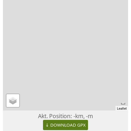
Leaflet
Akt. Position:
-km, -m
↓ DOWNLOAD GPX