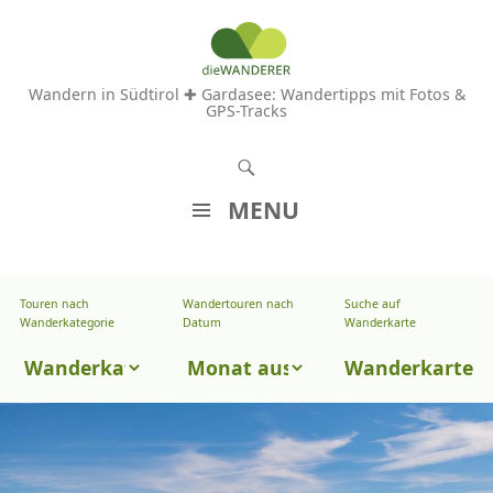
Wandern in Südtirol ✚ Gardasee: Wandertipps mit Fotos &
GPS-Tracks
S
u
MENU
c
Z
h
U
e
Touren nach
Wandertouren nach
Suche auf
Wandertouren
M
Wanderkategorie
Datum
Wanderkarte
n
I
nach
Touren
N
Wanderkarte
Datum
H
nach
A
Wanderkategorie
L
T
S