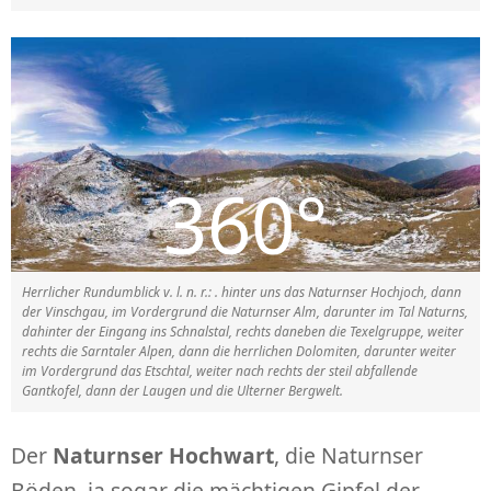
Herrlicher Rundumblick v. l. n. r.: . hinter uns das Naturnser Hochjoch, dann
der Vinschgau, im Vordergrund die Naturnser Alm, darunter im Tal Naturns,
dahinter der Eingang ins Schnalstal, rechts daneben die Texelgruppe, weiter
rechts die Sarntaler Alpen, dann die herrlichen Dolomiten, darunter weiter
im Vordergrund das Etschtal, weiter nach rechts der steil abfallende
Gantkofel, dann der Laugen und die Ulterner Bergwelt.
Der
Naturnser Hochwart
, die Naturnser
Böden, ja sogar die mächtigen Gipfel der