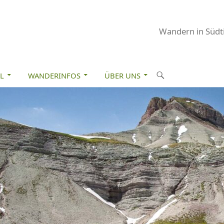
Wandern in Südti
M INHALT SPRINGEN
S
L
WANDERINFOS
ÜBER UNS
u
c
h
e
n