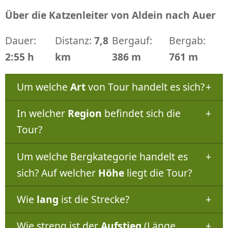
Über die Katzenleiter von Aldein nach Auer
Dauer:
Distanz:
7,8
Bergauf:
Bergab:
2:55 h
km
386 m
761 m
Um welche
Art
von Tour handelt es sich?
In welcher
Region
befindet sich die
Tour?
Um welche Bergkategorie handelt es
sich? Auf welcher
Höhe
liegt die Tour?
Wie
lang
ist die Strecke?
Wie streng ist der
Aufstieg
(Länge,