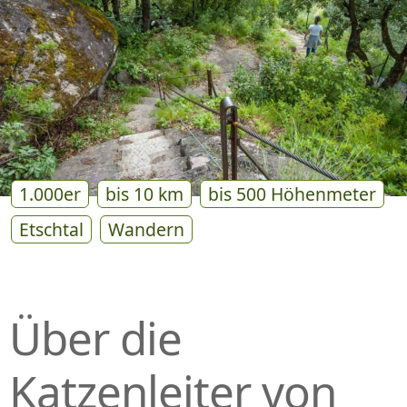
P
R
I
N
G
E
N
1.000er
bis 10 km
bis 500 Höhenmeter
Etschtal
Wandern
Über die
Katzenleiter von