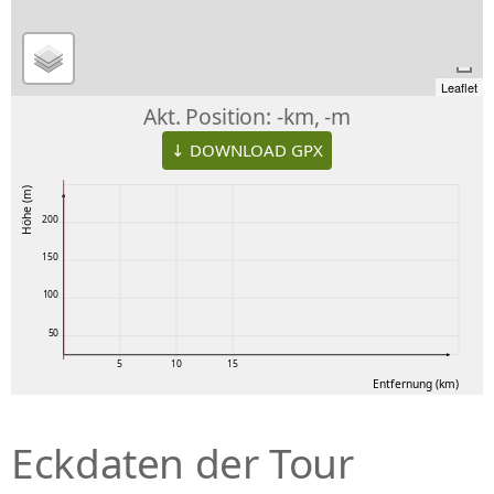
Leaflet
Akt. Position:
-km, -m
↓ DOWNLOAD GPX
Höhe (m)
200
150
100
50
5
10
15
Entfernung (km)
Eckdaten der Tour