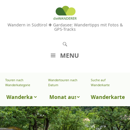
Wandern in Südtirol ✚ Gardasee: Wandertipps mit Fotos &
GPS-Tracks
S
u
MENU
c
Z
h
U
e
Touren nach
Wandertouren nach
Suche auf
Wandertouren
M
Wanderkategorie
Datum
Wanderkarte
n
I
nach
Touren
N
Wanderkarte
Datum
H
nach
A
Wanderkategorie
L
T
S