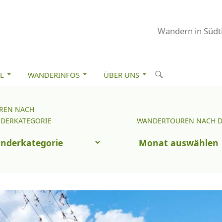
Wandern in Südti
M INHALT SPRINGEN
S
L
WANDERINFOS
ÜBER UNS
u
c
REN NACH
Wandertouren
h
DERKATEGORIE
WANDERTOUREN NACH 
nach
e
uren
Datum
n
ch
nderkategorie