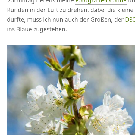
Vormittag bereits meine
Fotografie-Drohne
üb
Runden in der Luft zu drehen, dabei die klein
durfte, muss ich nun auch der Großen, der
D8
ins Blaue zugestehen.