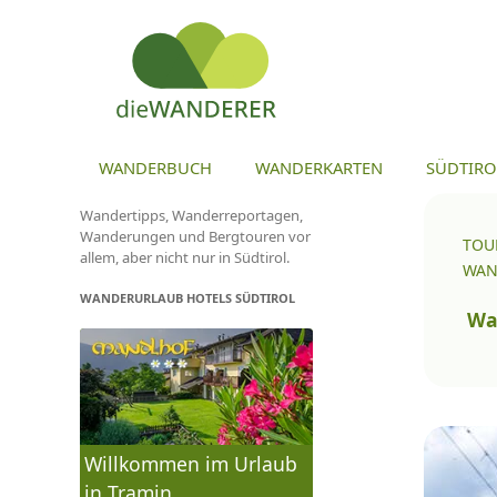
ZU
WANDERBUCH
WANDERKARTEN
SÜDTIRO
Wandertipps, Wanderreportagen,
Wanderungen und Bergtouren vor
TOU
allem, aber nicht nur in Südtirol.
WAN
WANDERURLAUB HOTELS SÜDTIROL
To
na
Wa
Willkommen im Urlaub
in Tramin