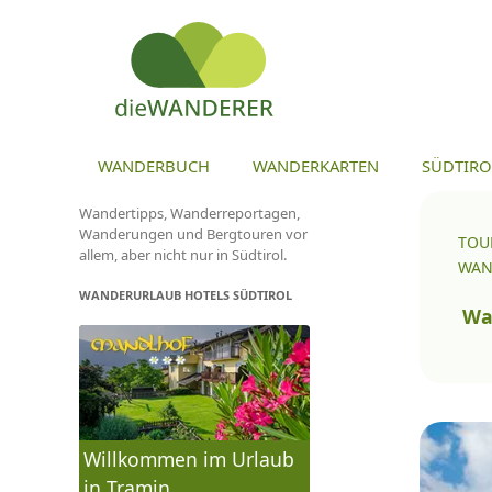
ZU
WANDERBUCH
WANDERKARTEN
SÜDTIRO
Wandertipps, Wanderreportagen,
Wanderungen und Bergtouren vor
TOU
allem, aber nicht nur in Südtirol.
WAN
WANDERURLAUB HOTELS SÜDTIROL
To
na
Wa
Willkommen im Urlaub
in Tramin