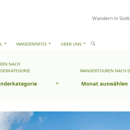
Wandern in Südti
M INHALT SPRINGEN
S
L
WANDERINFOS
ÜBER UNS
u
c
REN NACH
Wandertouren
h
DERKATEGORIE
WANDERTOUREN NACH 
nach
e
uren
Datum
n
ch
nderkategorie