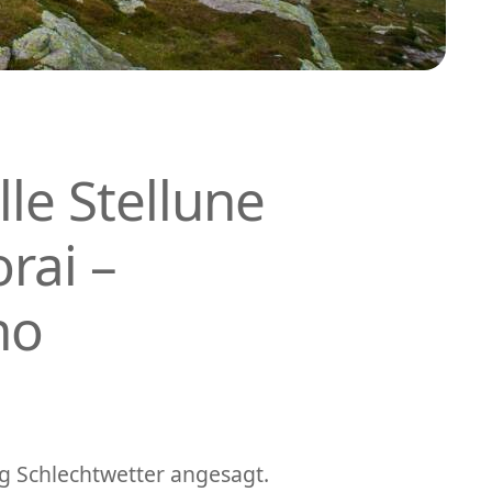
lle Stellune
rai –
no
g Schlechtwetter angesagt.