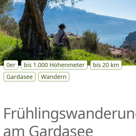
P
R
I
N
G
E
N
0er
bis 1.000 Höhenmeter
bis 20 km
Gardasee
Wandern
Frühlingswanderun
am Gardasee