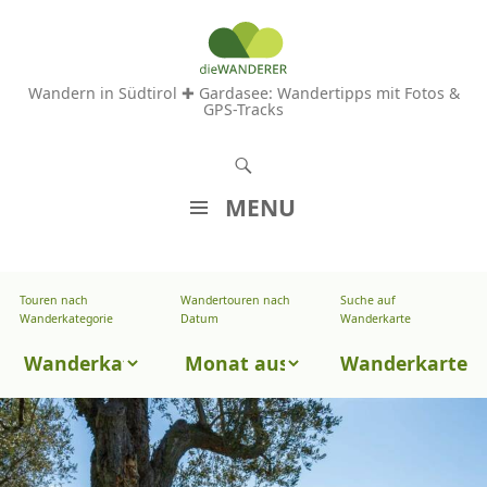
Wandern in Südtirol ✚ Gardasee: Wandertipps mit Fotos &
GPS-Tracks
S
u
MENU
c
Z
h
U
e
Touren nach
Wandertouren nach
Suche auf
Wandertouren
M
Wanderkategorie
Datum
Wanderkarte
n
I
nach
Touren
N
Wanderkarte
Datum
H
nach
A
Wanderkategorie
L
T
S