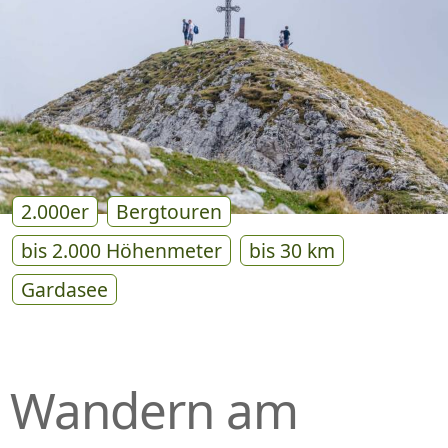
P
R
I
N
G
E
N
2.000er
Bergtouren
bis 2.000 Höhenmeter
bis 30 km
Gardasee
Wandern am