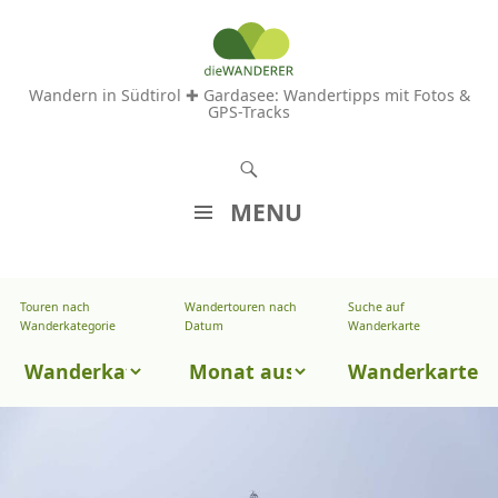
Wandern in Südtirol ✚ Gardasee: Wandertipps mit Fotos &
GPS-Tracks
S
u
MENU
c
Z
h
U
e
Touren nach
Wandertouren nach
Suche auf
Wandertouren
M
Wanderkategorie
Datum
Wanderkarte
n
I
nach
Touren
N
Wanderkarte
Datum
H
nach
A
Wanderkategorie
L
T
S