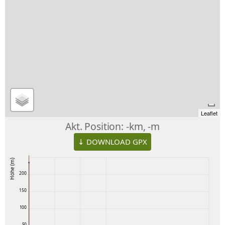
Leaflet
Akt. Position:
-km, -m
↓ DOWNLOAD GPX
Höhe (m)
200
150
100
50