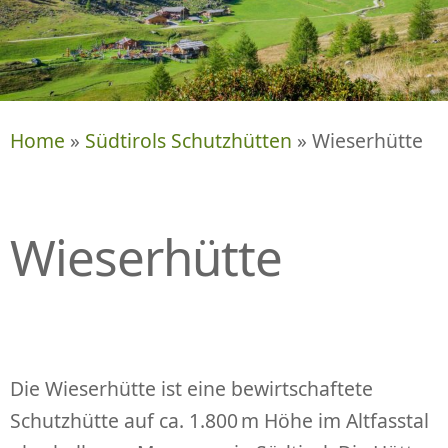
P
R
I
N
G
E
Home
»
Südtirols Schutzhütten
» Wieserhütte
N
Wieserhütte
Die Wieserhütte ist eine bewirtschaftete
Schutzhütte auf ca. 1.800 m Höhe im Altfasstal