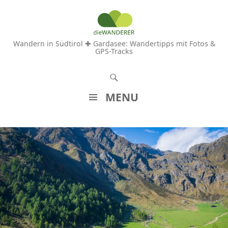
Wandern in Südtirol ✚ Gardasee: Wandertipps mit Fotos &
GPS-Tracks
S
u
MENU
c
Z
h
U
e
M
n
I
N
H
A
L
T
S