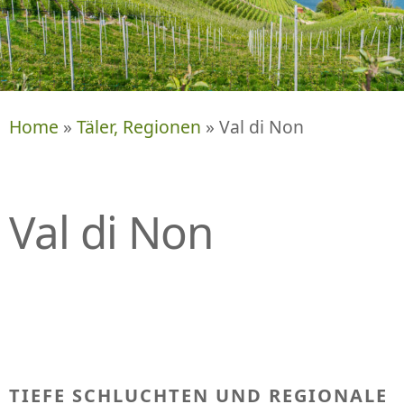
P
R
I
N
G
E
Home
»
Täler, Regionen
» Val di Non
N
Val di Non
TIEFE SCHLUCHTEN UND REGIONALE