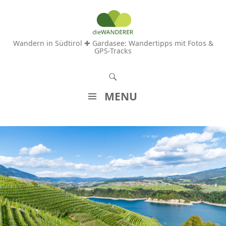
Wandern in Südtirol ✚ Gardasee: Wandertipps mit Fotos &
GPS-Tracks
S
u
MENU
c
Z
h
U
e
M
n
I
N
H
A
L
T
S