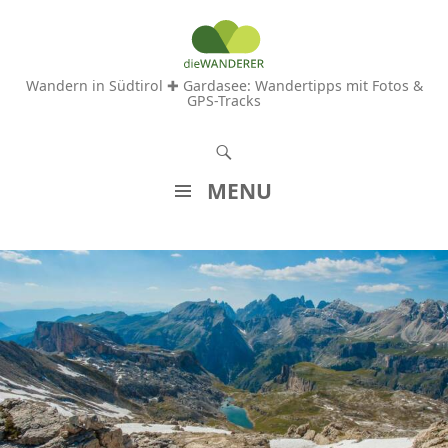
Wandern in Südtirol ✚ Gardasee: Wandertipps mit Fotos &
GPS-Tracks
S
u
MENU
c
Z
h
U
e
M
n
I
N
H
A
L
T
S