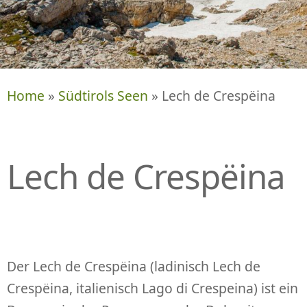
P
R
I
N
G
E
Home
»
Südtirols Seen
» Lech de Crespëina
N
Lech de Crespëina
Der Lech de Crespëina (ladinisch Lech de
Crespëina, italienisch Lago di Crespeina) ist ein