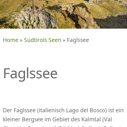
P
R
I
N
G
E
Home
»
Südtirols Seen
» Faglssee
N
Faglssee
Der Faglssee (italienisch Lago del Bosco) ist ein
kleiner Bergsee im Gebiet des Kalmtal (Val