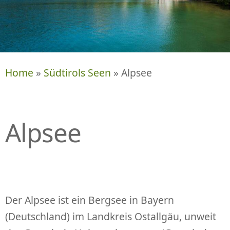
P
R
I
N
G
E
Home
»
Südtirols Seen
» Alpsee
N
Alpsee
Der Alpsee ist ein Bergsee in Bayern
(Deutschland) im Landkreis Ostallgäu, unweit