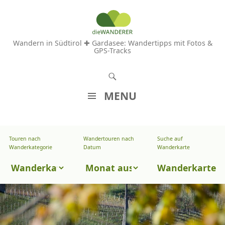
Wandern in Südtirol ✚ Gardasee: Wandertipps mit Fotos &
GPS-Tracks
S
u
MENU
c
Z
h
U
e
Touren nach
Wandertouren nach
Suche auf
Wandertouren
M
Wanderkategorie
Datum
Wanderkarte
n
I
nach
Touren
N
Wanderkarte
Datum
H
nach
A
Wanderkategorie
L
T
S