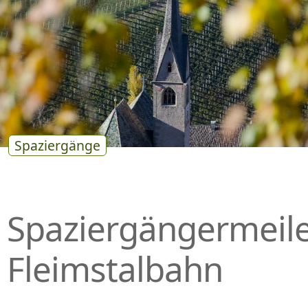
P
R
I
N
G
E
N
Spaziergänge
Spaziergängermeil
Fleimstalbahn