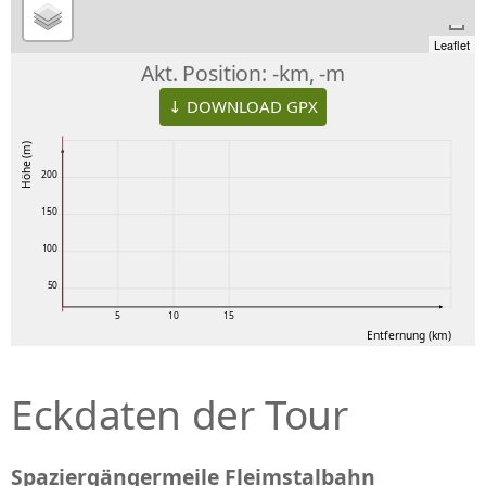
Leaflet
Akt. Position:
-km, -m
↓ DOWNLOAD GPX
Höhe (m)
200
150
100
50
5
10
15
Entfernung (km)
Eckdaten der Tour
Spaziergängermeile Fleimstalbahn