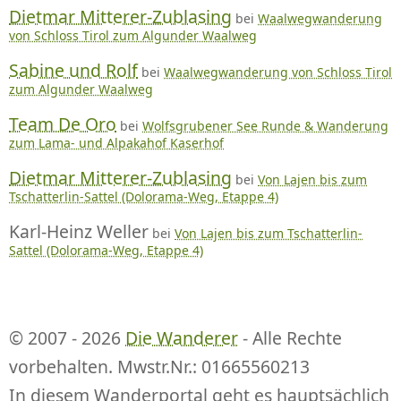
Dietmar Mitterer-Zublasing
bei
Waalwegwanderung
von Schloss Tirol zum Algunder Waalweg
Sabine und Rolf
bei
Waalwegwanderung von Schloss Tirol
zum Algunder Waalweg
Team De Oro
bei
Wolfsgrubener See Runde & Wanderung
zum Lama- und Alpakahof Kaserhof
Dietmar Mitterer-Zublasing
bei
Von Lajen bis zum
Tschatterlin-Sattel (Dolorama-Weg, Etappe 4)
Karl-Heinz Weller
bei
Von Lajen bis zum Tschatterlin-
Sattel (Dolorama-Weg, Etappe 4)
© 2007 - 2026
Die Wanderer
- Alle Rechte
vorbehalten. Mwstr.Nr.: 01665560213
In diesem Wanderportal geht es hauptsächlich